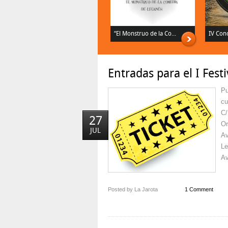
“El Monstruo de la Co...
IV Conc
Entradas para el I Fes
Pu
cu
C/
27
Or
JUL
Av
Le
Av
Posted by La Jarota
1 Comment