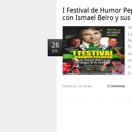
I Festival de Humor Pe
con Ismael Beiro y su
Or
La
Nu
26
Pe
JUL
qu
su
la
la.
Posted by La Jarota
3 Comments