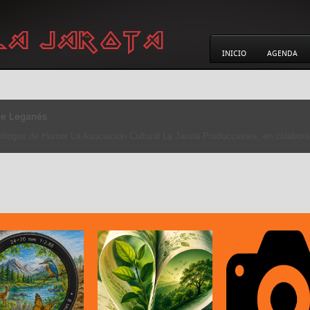
INICIO
AGENDA
LEGA VERDE’
20 DE SEPTIEMBRE La Asociación Cultural La Jarota Producciones en col