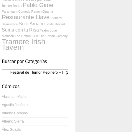
Pablo Gime
Imperfecta
Paramount Comedy
Ramón Guamá
Restaurante Llave
Richard
Solo Amalio
Salamanca
Sostenibilidad
Suma con tu Risa
Teatro José
Monleón
The Cotton Club
The Cotton Comedy
Tramore Irish
Tavern
Buscar por Categorías
Buscar
por
Categorías
Cómicos
Abraham Martín
Agustín Jiménez
Alberto Campos
Alberto Sierra
Álex Gozalo