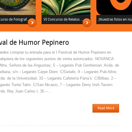
urso de Fotograf...
VI Concurso de Relatos ...
¡Nuestras fotos en nue
tival de Humor Pepinero
edes comprar tu entrada para el I Festival de Humor Pepinero en
alquiera de los siguientes puntos de venta autorizados: NOVANCA:
Ntra. Señora de las Angustias, 5 – Leganés Pub Gentleman: Avda. de
ellana, s/n – Leganés Carpe Diem: C/Getafe, 9 – Leganés Pub Aifos:
da. de la Universidad, 33 – Leganés Cafetería Parra’s: C/Bilbao, 2 –
ganés Tonta Tatto: C/San Nicasio, 7 – Leganés Derry Irish Tavern:
da. Rey Juan Carlos I, 35 –...
Read More