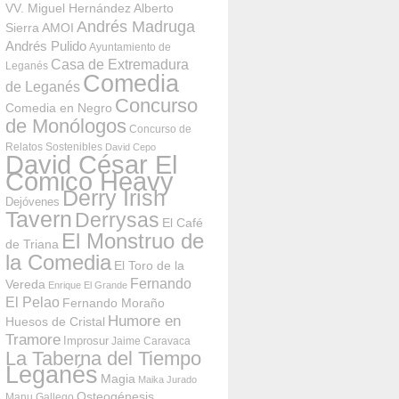
VV. Miguel Hernández
Alberto
Andrés Madruga
Sierra
AMOI
Andrés Pulido
Ayuntamiento de
Casa de Extremadura
Leganés
Comedia
de Leganés
Concurso
Comedia en Negro
de Monólogos
Concurso de
Relatos Sostenibles
David Cepo
David César El
Cómico Heavy
Derry Irish
Dejóvenes
Tavern
Derrysas
El Café
El Monstruo de
de Triana
la Comedia
El Toro de la
Fernando
Vereda
Enrique El Grande
El Pelao
Fernando Moraño
Humore en
Huesos de Cristal
Tramore
Improsur
Jaime Caravaca
La Taberna del Tiempo
Leganés
Magia
Maika Jurado
Osteogénesis
Manu Gallego