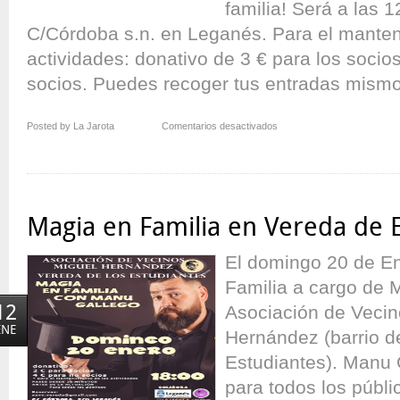
familia! Será a las 
C/Córdoba s.n. en Leganés. Para el manten
actividades: donativo de 3 € para los socios
socios. Puedes recoger tus entradas mismo 
en
Posted by La Jarota
Comentarios desactivados
Básico
en
Familia
en
Vereda
Magia en Familia en Vereda de 
de
Estudiantes
El domingo 20 de E
Familia a cargo de 
12
Asociación de Vecin
ENE
Hernández (barrio d
Estudiantes). Manu
para todos los públi