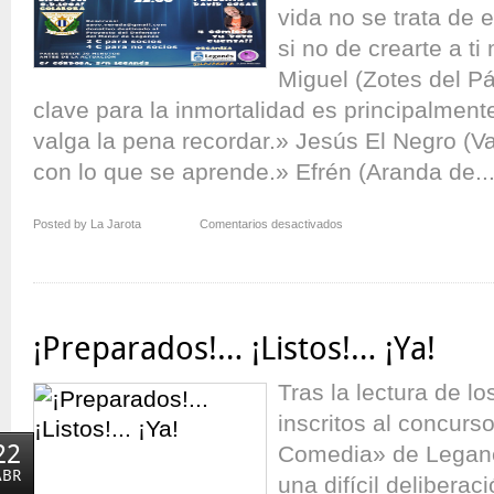
vida no se trata de 
si no de crearte a 
Miguel (Zotes del P
clave para la inmortalidad es principalmente
valga la pena recordar.» Jesús El Negro (Val
con lo que se aprende.» Efrén (Aranda de..
en
Posted by La Jarota
Comentarios desactivados
El
Monstruo
de
la
Comedia
¡Preparados!… ¡Listos!… ¡Ya!
de
Leganés
Tras la lectura de lo
–
V
inscritos al concurs
¡Cuarta
22
Comedia» de Legané
Semifinal!
ABR
una difícil delibera