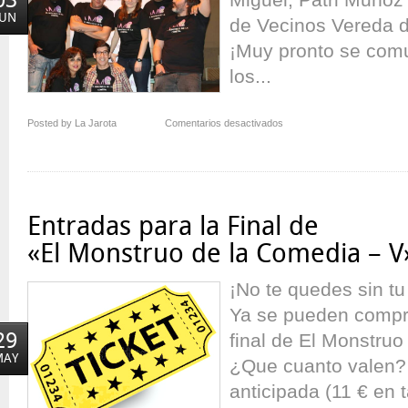
03
JUN
de Vecinos Vereda d
¡Muy pronto se com
los...
en
Posted by La Jarota
Comentarios desactivados
¡Agotado
el
cuarto
tiempo!
Entradas para la Final de
«El Monstruo de la Comedia – V
¡No te quedes sin tu
Ya se pueden compra
29
final de El Monstruo
MAY
¿Que cuanto valen? 
anticipada (11 € en t