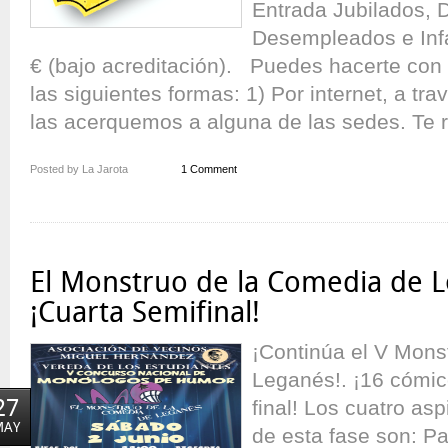
Entrada Jubilados, 
Desempleados e Infa
€ (bajo acreditación). Puedes hacerte con 
las siguientes formas: 1) Por internet, a tra
las acerquemos a alguna de las sedes. Te r
Posted by La Jarota
1 Comment
El Monstruo de la Comedia de L
¡Cuarta Semifinal!
¡Continúa el V Mons
Leganés!. ¡16 cómic
27
final! Los cuatro a
MAY
de esta fase son: P