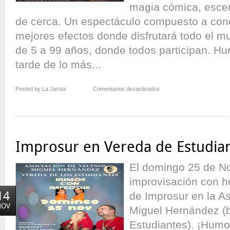
magia cómica, escen
de cerca. Un espectáculo compuesto a conc
mejores efectos donde disfrutará todo el m
de 5 a 99 años, donde todos participan. H
tarde de lo más...
en
Posted by La Jarota
Comentarios desactivados
Magia
en
Familia
en
Vereda
Improsur en Vereda de Estudia
de
Estudiantes
El domingo 25 de N
improvisación con h
14
de Improsur en la A
NOV
Miguel Hernández (b
Estudiantes). ¡Humor