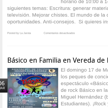
horario de 10:00 a 
siguientes temas: Escritura: generar mater
televisión. Mejorar chistes. El mundo de la
oportunidades. Anti-consejos. Si quieres insc
en
Posted by La Jarota
Comentarios desactivados
Nuevo
Taller
de
Comedia
de
Básico en Familia en Vereda de 
David
César
El domingo 17 de M
los peques de concie
06
espectáculo «Básico
MAR
de rock Básico en l
Miguel Hernández (b
Estudiantes). ¡Rock 