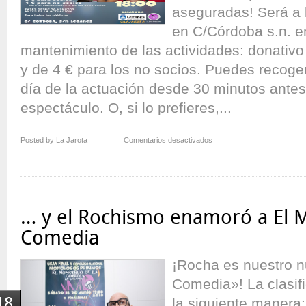
aseguradas! Será a l
en C/Córdoba s.n. e
mantenimiento de las actividades: donativo
y de 4 € para los no socios. Puedes recoge
día de la actuación desde 30 minutos antes 
espectáculo. O, si lo prefieres,...
en
Posted by La Jarota
Comentarios desactivados
Improsur
en
Vereda
de
Estudiantes
… y el Rochismo enamoró a El M
Comedia
¡Rocha es nuestro n
Comedia»! La clasifi
18
la siguiente manera: