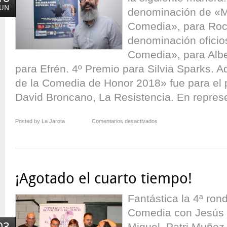
JUN
denominación de «M
Comedia», para Roch
denominación oficio
Comedia», para Albe
para Efrén. 4º Premio para Silvia Sparks. 
de la Comedia de Honor 2018» fue para el 
David Broncano, La Resistencia. En represe
en
Posted by La Jarota
Comentarios desactivados
…
y
el
Rochismo
enamoró
¡Agotado el cuarto tiempo!
a
El
Fantástica la 4ª ron
Monstruo
de
Comedia con Jesús 
la
Miguel, Patri Muñoz
Comedia