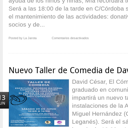
ayuda de los niños y niñas, Mía recordará 
Será a las 18:00 de la tarde en C/Córdoba 
el mantenimiento de las actividades: donati
socios y de...
en
Posted by La Jarota
Comentarios desactivados
Mía
la
Cuentista
en
Vereda
Nuevo Taller de Comedia de Da
de
Estudiantes
David César, El Cóm
graduado en comunic
13
impartirá un nuevo t
JUN
instalaciones de la 
Miguel Hernández (
Leganés). Será el s