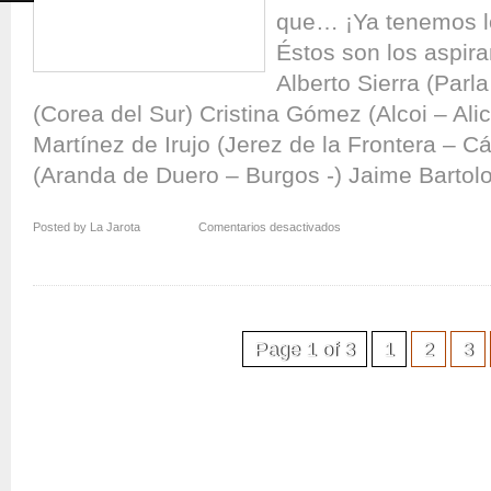
que… ¡Ya tenemos l
Éstos son los aspir
Alberto Sierra (Parl
(Corea del Sur) Cristina Gómez (Alcoi – Ali
Martínez de Irujo (Jerez de la Frontera – Cá
(Aranda de Duero – Burgos -) Jaime Bartol
en
Posted by La Jarota
Comentarios desactivados
¡Preparados!…
¡Listos!…
¡Ya!
Page 1 of 3
1
2
3