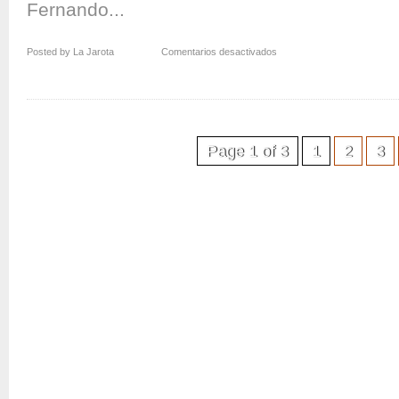
Fernando...
en
Posted by La Jarota
Comentarios desactivados
Y
volvemos
a
sumar…
Page 1 of 3
1
2
3