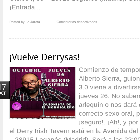
¡Entrada...
en
Posted by La Jarota
Comentarios desactivados
¡Arrancamos
el
Derrysas!
¡Vuelve Derrysas!
Comienzo de tempor
Alberto Sierra, guio
17
3.0 viene a divertirs
OCT
jueves 26. No sabem
arlequín o nos dará
correcto sexo oral, p
¡seguro!. ¡Ah!, y po
el Derry Irish Tavern está en la Avenida del
– 28915 Leganés (Madrid). Será a las 22:00 