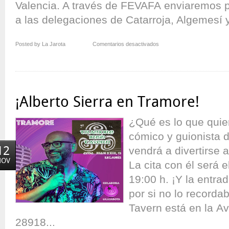
Valencia. A través de FEVAFA enviaremos p
a las delegaciones de Catarroja, Algemesí y
en
Posted by La Jarota
Comentarios desactivados
Volvimos
a
Sumar
con
vuestra
¡Alberto Sierra en Tramore!
Risa
¿Qué es lo que quie
cómico y guionista 
12
vendrá a divertirse 
NOV
La cita con él será e
19:00 h. ¡Y la entrad
por si no lo recordab
Tavern está en la Av
28918...