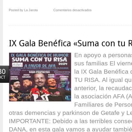
en
Posted by La Jarota
Comentarios desactivados
¡Alberto
Sierra
en
Tramore!
IX Gala Benéfica «Suma con tu R
En apoyo a personas
sus familias El vier
30
la IX Gala Benéfic
OCT
TU RISA. Al igual qu
anterior, la recauda
la asociación AFA (
Familiares de Perso
otras demencias y parkinson de Getafe y
IMPORTANTE: Debido a las terribles consec
DANA, en esta gala vamos a ayudar tambié