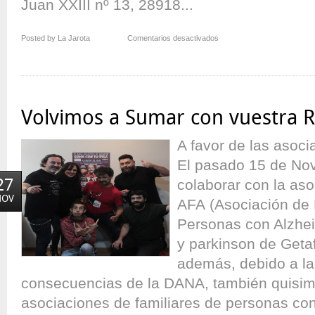
Juan XXIII nº 13, 28918...
en
Posted by La Jarota
Comentarios desactivados
¡Re-
Humore!
Volvimos a Sumar con vuestra R
A favor de las aso
El pasado 15 de No
27
colaborar con la aso
NOV
AFA (Asociación de 
Personas con Alzhe
y parkinson de Geta
además, debido a las
consecuencias de la DANA, también quisim
asociaciones de familiares de personas co