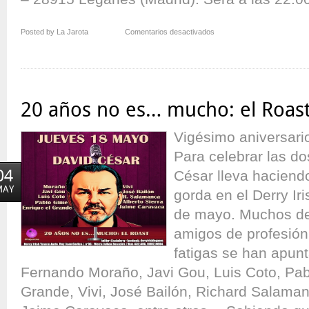
en
Posted by La Jarota
Comentarios desactivados
¡Vuelve
Derrysas!
20 años no es… mucho: el Roas
Vigésimo aniversari
Para celebrar las d
04
César lleva haciendo
MAY
gorda en el Derry Ir
de mayo. Muchos d
amigos de profesión,
fatigas se han apunt
Fernando Moraño, Javi Gou, Luis Coto, Pab
Grande, Vivi, José Bailón, Richard Salamanc