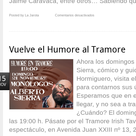
Jaime Caravaca, entre otros… Sabiendo que
en
Posted by La Jarota
Comentarios desactivados
20
años
no
es…
mucho:
Vuelve el Humore al Tramore
el
Roast
Ahora los domingos p
Sierra, cómico y gui
15
Hormiguero, visita e
NOV
para contarnos sus 
Esperamos que en es
llegar, y no sea a t
¿Cuándo? El doming
las 19:00 h. Pásate por el Tramore Irish Ta
espectáculo, en Avenida Juan XXIII nº 13, 2