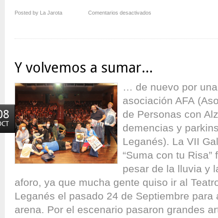
en
Posted by La Jarota
Comentarios desactivados
Vuelve
el
Humore
al
Tramore
Y volvemos a sumar…
… de nuevo por una 
asociación AFA (Aso
08
de Personas con Alz
OCT
demencias y parkins
Leganés). La VII Ga
“Suma con tu Risa” f
pesar de la lluvia y 
aforo, ya que mucha gente quiso ir al Teat
Leganés el pasado 24 de Septiembre para a
arena. Por el escenario pasaron grandes ar