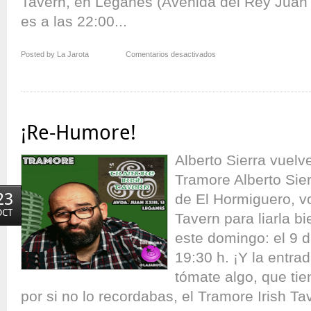
Tavern, en Leganés (Avenida del Rey Juan C
es a las 22:00...
en
Posted by La Jarota
Comentarios desactivados
Alberto
Sierra
en
Derrysas
¡Re-Humore!
Alberto Sierra vuelve
Tramore Alberto Sier
23
de El Hormiguero, vo
OCT
Tavern para liarla bi
este domingo: el 9 
19:30 h. ¡Y la entrad
tómate algo, que tie
por si no lo recordabas, el Tramore Irish T