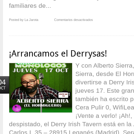
familiares de...
en
Posted by La Jarota
Comentarios desactivados
IX
Gala
Benéfica
«Suma
con
¡Arrancamos el Derrysas!
tu
Risa»
Y con Alberto Sierr
Sierra, desde El Ho
04
divertirse a Derry Ir
OCT
jueves 17. Este gran
también ha escrito 
Cera Pulir 0, WifiLe
¡Vente a verlo! ¡Ah!,
despistado, el Derry Irish Tavern está en l
Carlos I, 35 – 28915 Leganés (Madrid). Será