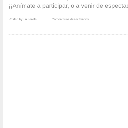
¡¡Anímate a participar, o a venir de espectado
en
Posted by La Jarota
Comentarios desactivados
Actividades
en
las
Fiestas
de
Butarque
2015
de
Leganés