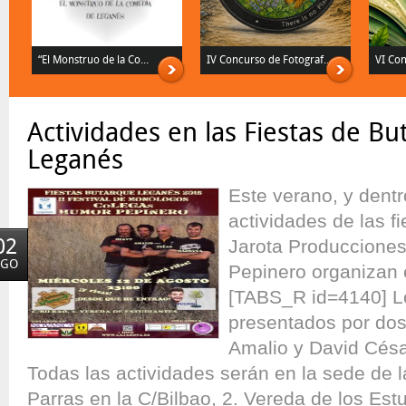
“El Monstruo de la Co...
IV Concurso de Fotograf...
VI Con
Actividades en las Fiestas de B
Leganés
Este verano, y dent
actividades de las f
02
Jarota Producciones
AGO
Pepinero organizan e
[TABS_R id=4140] L
presentados por dos
Amalio y David Césa
Todas las actividades serán en la sede de l
Parras en la C/Bilbao, 2. Vereda de los Est