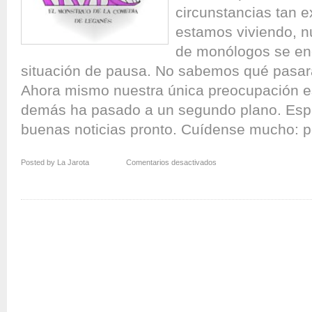
circunstancias tan 
estamos viviendo, n
de monólogos se en
situación de pausa. No sabemos qué pasar
Ahora mismo nuestra única preocupación es
demás ha pasado a un segundo plano. Esp
buenas noticias pronto. Cuídense mucho: po
en
Posted by La Jarota
Comentarios desactivados
VII
Concurso
Nacional
de
Monólogos
de
Humor
“El
Monstruo
de
la