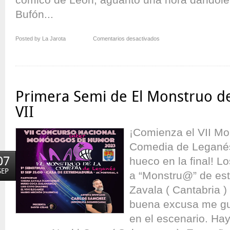
Bufón...
en
Posted by La Jarota
Comentarios desactivados
Segunda
Semi
de
El
Monstruo
Primera Semi de El Monstruo d
de
la
VII
Comedia
–
¡Comienza el VII Mo
VII
Comedia de Leganés
07
hueco en la final! L
SEP
a “Monstru@” de es
Zavala ( Cantabria 
buena excusa me gust
en el escenario. Hay