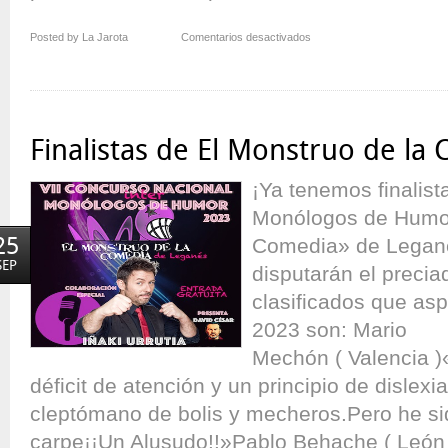
en
Posted by La Jarota
Comentarios desactivados
¡Nuevo
Monstruo
de
la
Comedia!
Finalistas de El Monstruo de la 
¡Ya tenemos finalist
Monólogos de Humor
25
Comedia» de Legané
SEP
disputarán el preciad
clasificados que as
2023 son: Mario
Mechón ( Valencia )
déficit de atención y un principio de disle
cleptómano de bolis y mecheros.Pero he sid
carpe¡¡Un Alusudo!!»Pablo Behache ( León 