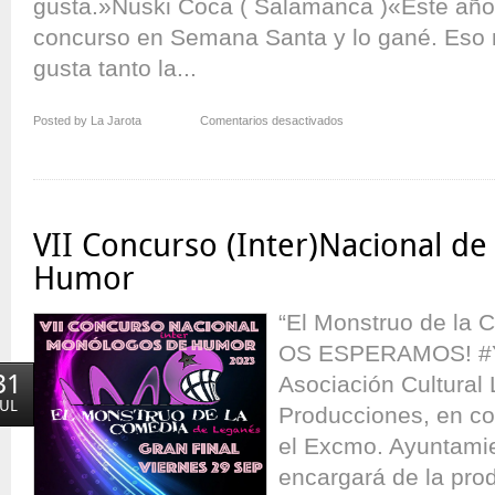
gusta.»Nuski Coca ( Salamanca )«Este año
concurso en Semana Santa y lo gané. Eso
gusta tanto la...
en
Posted by La Jarota
Comentarios desactivados
Primera
Semi
de
El
Monstruo
VII Concurso (Inter)Nacional d
de
la
Humor
Comedia
–
“El Monstruo de la
VII
OS ESPERAMOS! #Y
31
Asociación Cultural 
JUL
Producciones, en co
el Excmo. Ayuntami
encargará de la pro