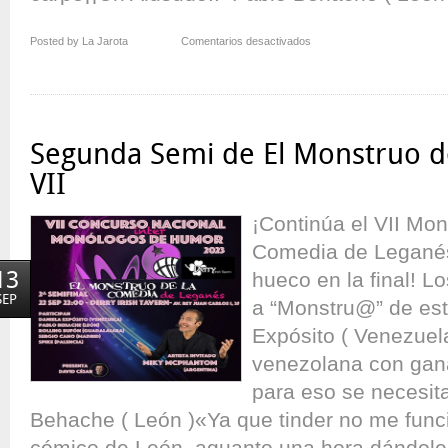
en
Posted by La Jarota
Comentarios desactivados
Finalistas
de
El
Monstruo
de
Segunda Semi de El Monstruo d
la
Comedia
VII
–
VII
¡Continúa el VII Mon
Comedia de Leganés
13
hueco en la final! L
SEP
a “Monstru@” de est
Expósito ( Venezuel
venezolana con gana
para eso se necesit
Behache ( León )«Ya que tinder no me funci
cómico de León, aguanto una hora dándole a