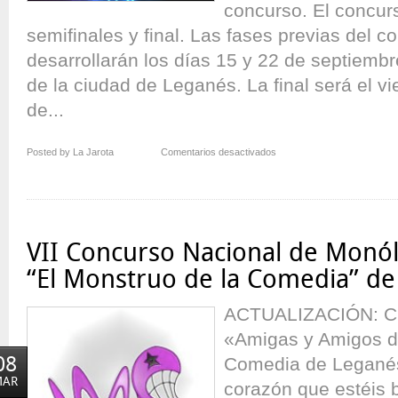
concurso. El concur
semifinales y final. Las fases previas del c
desarrollarán los días 15 y 22 de septiembr
de la ciudad de Leganés. La final será el v
de...
en
Posted by La Jarota
Comentarios desactivados
VII
Concurso
(Inter)Nacional
de
Monólogos
VII Concurso Nacional de Mon
de
Humor
“El Monstruo de la Comedia” de
ACTUALIZACIÓN: 
«Amigas y Amigos d
08
Comedia de Legané
MAR
corazón que estéis b