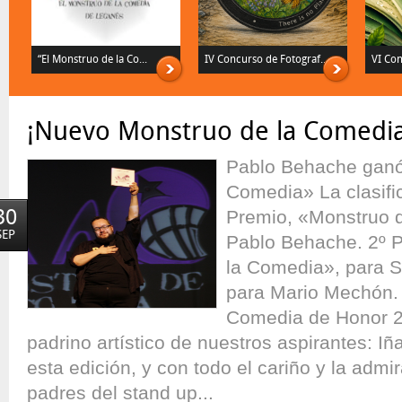
“El Monstruo de la Co...
IV Concurso de Fotograf...
VI Con
¡Nuevo Monstruo de la Comedia
Pablo Behache ganó
Comedia» La clasifi
30
Premio, «Monstruo 
SEP
Pablo Behache. 2º P
la Comedia», para S
para Mario Mechón. 
Comedia de Honor 2
padrino artístico de nuestros aspirantes: Iñ
esta edición, y con todo el cariño y la admi
padres del stand up...