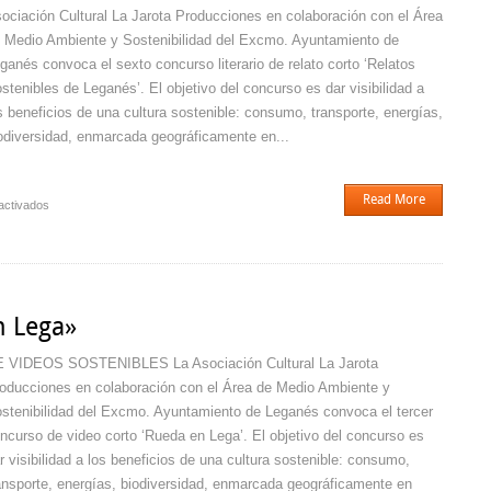
ociación Cultural La Jarota Producciones en colaboración con el Área
 Medio Ambiente y Sostenibilidad del Excmo. Ayuntamiento de
ganés convoca el sexto concurso literario de relato corto ‘Relatos
stenibles de Leganés’. El objetivo del concurso es dar visibilidad a
s beneficios de una cultura sostenible: consumo, transporte, energías,
odiversidad, enmarcada geográficamente en...
Read More
en
activados
VI
Concurso
de
Relatos
Sostenibles
n Lega»
 VIDEOS SOSTENIBLES La Asociación Cultural La Jarota
oducciones en colaboración con el Área de Medio Ambiente y
stenibilidad del Excmo. Ayuntamiento de Leganés convoca el tercer
ncurso de video corto ‘Rueda en Lega’. El objetivo del concurso es
r visibilidad a los beneficios de una cultura sostenible: consumo,
ansporte, energías, biodiversidad, enmarcada geográficamente en