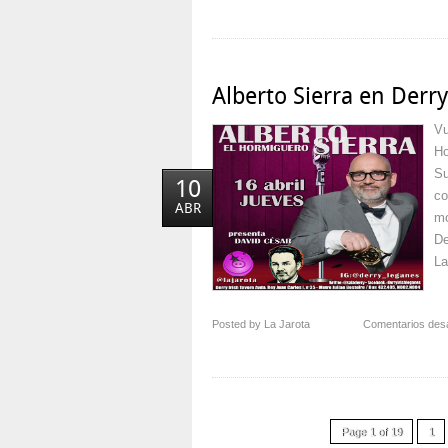
Alberto Sierra en Derr
Vu
Ho
Su
10
co
ABR
mo
De
La
Posted by La Jarota
Comentarios des
Page 1 of 19
1