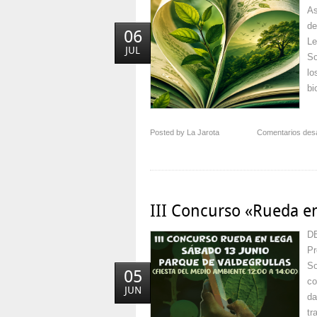
As
de
06
Le
JUL
So
lo
bi
Posted by La Jarota
Comentarios des
III Concurso «Rueda e
DE
Pr
So
05
co
JUN
da
tr