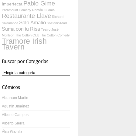
Pablo Gime
Imperfecta
Paramount Comedy
Ramón Guamá
Restaurante Llave
Richard
Solo Amalio
Salamanca
Sostenibilidad
Suma con tu Risa
Teatro José
Monleón
The Cotton Club
The Cotton Comedy
Tramore Irish
Tavern
Buscar por Categorías
Buscar
por
Categorías
Cómicos
Abraham Martín
Agustín Jiménez
Alberto Campos
Alberto Sierra
Álex Gozalo