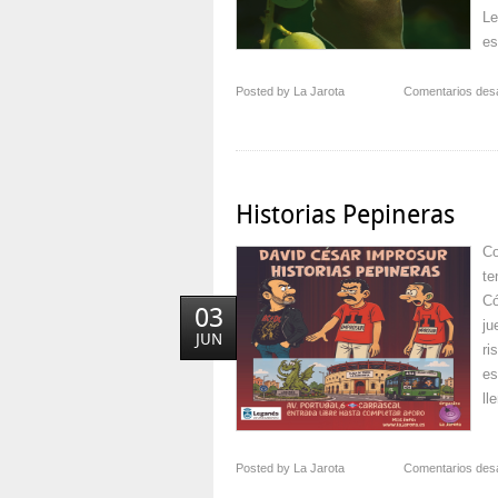
Le
es
Posted by La Jarota
Comentarios des
Historias Pepineras
Co
te
Có
03
ju
JUN
ri
es
ll
Posted by La Jarota
Comentarios des