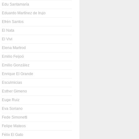
Edu Santamaría
Eduardo Martínez de Irujo
Efrén Santos
El Nata
El Vivi
Elena Martrod
Emilio Feijoó
Emilio González
Enrique El Grande
Esculmicias
Esther Gimeno
Euge Ruiz
Eva Soriano
Fede Simonetti
Felipe Mateos
Félix El Gato