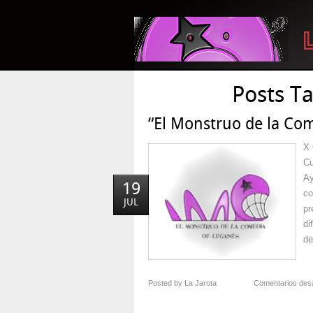
Posts T
“El Monstruo de la Co
X 
Cu
Ay
19
co
JUL
pr
di
de
Posted by La Jarota
Comentarios des