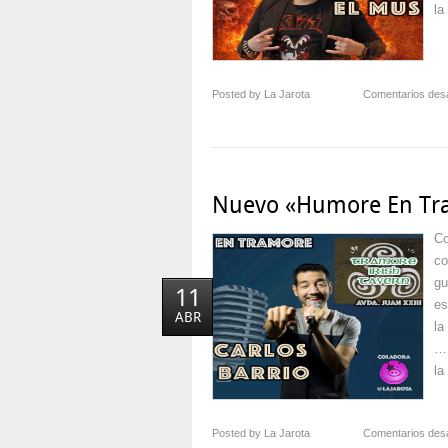
la
Posted by La Jarota
Comentarios des
Nuevo «Humore En Tr
Co
co
gu
11
es
ABR
la
… 
la
Posted by La Jarota
Comentarios des