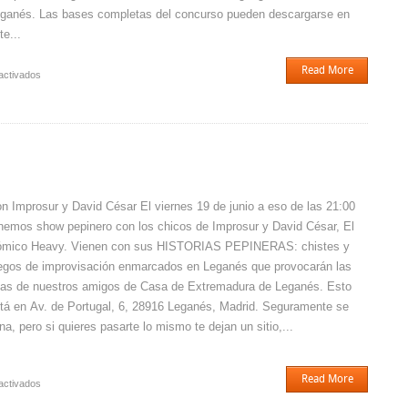
ganés. Las bases completas del concurso pueden descargarse en
te...
Read More
en
activados
III
Concurso
«Rueda
en
Lega»
n Improsur y David César El viernes 19 de junio a eso de las 21:00
nemos show pepinero con los chicos de Improsur y David César, El
mico Heavy. Vienen con sus HISTORIAS PEPINERAS: chistes y
egos de improvisación enmarcados en Leganés que provocarán las
sas de nuestros amigos de Casa de Extremadura de Leganés. Esto
tá en Av. de Portugal, 6, 28916 Leganés, Madrid. Seguramente se
ena, pero si quieres pasarte lo mismo te dejan un sitio,...
Read More
en
activados
Historias