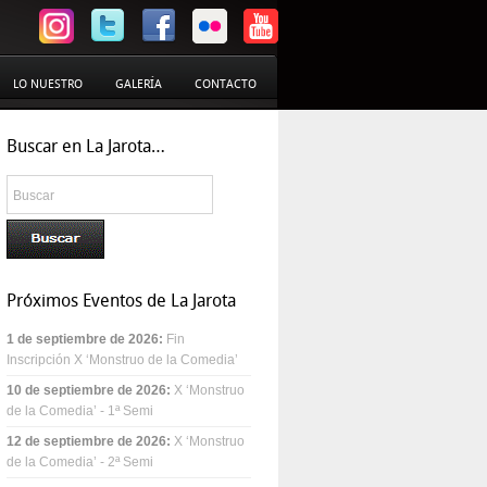
LO NUESTRO
GALERÍA
CONTACTO
Buscar en La Jarota…
Próximos Eventos de La Jarota
1 de septiembre de 2026
:
Fin
Inscripción X ‘Monstruo de la Comedia’
10 de septiembre de 2026
:
X ‘Monstruo
de la Comedia’ - 1ª Semi
12 de septiembre de 2026
:
X ‘Monstruo
de la Comedia’ - 2ª Semi