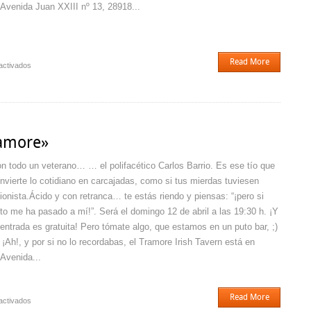
 Avenida Juan XXIII nº 13, 28918...
Read More
en
activados
David
César
dando
caña
amore»
n todo un veterano… … el polifacético Carlos Barrio. Es ese tío que
nvierte lo cotidiano en carcajadas, como si tus mierdas tuviesen
ionista.Ácido y con retranca… te estás riendo y piensas: “¡pero si
to me ha pasado a mí!”. Será el domingo 12 de abril a las 19:30 h. ¡Y
 entrada es gratuita! Pero tómate algo, que estamos en un puto bar, ;)
¡Ah!, y por si no lo recordabas, el Tramore Irish Tavern está en
 Avenida...
Read More
en
activados