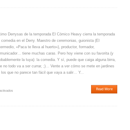
Pepineras
timo Derrysas de la temporada El Cómico Heavy cierra la temporada
 comedia en el Derry. Maestro de ceremonias, guionista (El
termedio, «Paca te lleva al huerto»), productor, formador,
municador… tiene muchas caras. Pero hoy viene con su favorita (y
obablemente la tuya): la comedia. Y sí, puede que caiga alguna birra,
e no todo va a ser currar, ;)… Vente a ver cómo se mete en jardines
 los que no parece tan fácil que vaya a salir… Y...
Read More
en
activados
The
Last
Show…