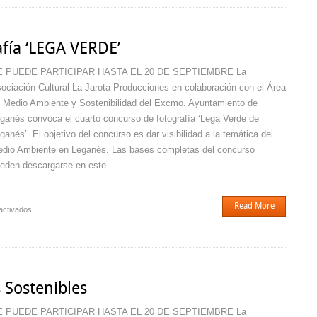
de
la
Comedia”
fía ‘LEGA VERDE’
de
Leganés
E PUEDE PARTICIPAR HASTA EL 20 DE SEPTIEMBRE La
ociación Cultural La Jarota Producciones en colaboración con el Área
 Medio Ambiente y Sostenibilidad del Excmo. Ayuntamiento de
ganés convoca el cuarto concurso de fotografía ‘Lega Verde de
ganés’. El objetivo del concurso es dar visibilidad a la temática del
dio Ambiente en Leganés. Las bases completas del concurso
eden descargarse en este...
Read More
en
activados
IV
Concurso
de
Fotografía
‘LEGA
 Sostenibles
VERDE’
E PUEDE PARTICIPAR HASTA EL 20 DE SEPTIEMBRE La