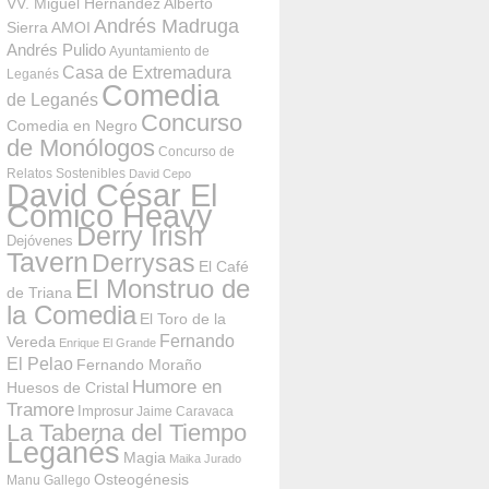
VV. Miguel Hernández
Alberto
Andrés Madruga
Sierra
AMOI
Andrés Pulido
Ayuntamiento de
Casa de Extremadura
Leganés
Comedia
de Leganés
Concurso
Comedia en Negro
de Monólogos
Concurso de
Relatos Sostenibles
David Cepo
David César El
Cómico Heavy
Derry Irish
Dejóvenes
Tavern
Derrysas
El Café
El Monstruo de
de Triana
la Comedia
El Toro de la
Fernando
Vereda
Enrique El Grande
El Pelao
Fernando Moraño
Humore en
Huesos de Cristal
Tramore
Improsur
Jaime Caravaca
La Taberna del Tiempo
Leganés
Magia
Maika Jurado
Osteogénesis
Manu Gallego