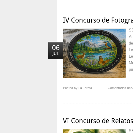
IV Concurso de Fotogra
S
As
de
06
Le
JUL
Le
Me
pu
Posted by La Jarota
Comentarios des
VI Concurso de Relatos
S