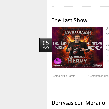
The Last Show…
Úl
de
In
05
co
MAY
pr
qu
de
Posted by La Jarota
Comentarios des
Derrysas con Moraño