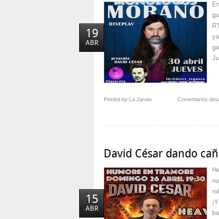
Em
gu
RT
19
ya
ABR
ga
Ju
Posted by La Jarota
Comentarios des
David César dando cañ
He
nu
ro
15
¡Y
ABR
ba