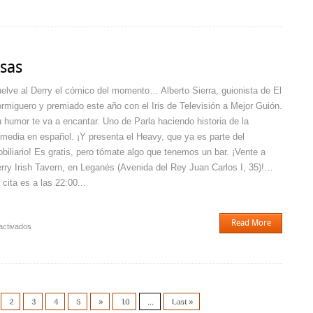
Nuevo
«Humore
En
Tramore»
ysas
elve al Derry el cómico del momento… Alberto Sierra, guionista de El
rmiguero y premiado este año con el Iris de Televisión a Mejor Guión.
 humor te va a encantar. Uno de Parla haciendo historia de la
media en español. ¡Y presenta el Heavy, que ya es parte del
biliario! Es gratis, pero tómate algo que tenemos un bar. ¡Vente a
rry Irish Tavern, en Leganés (Avenida del Rey Juan Carlos I, 35)!…
 cita es a las 22:00...
Read More
en
activados
Alberto
Sierra
en
Derrysas
2
3
4
5
»
10
...
Last »