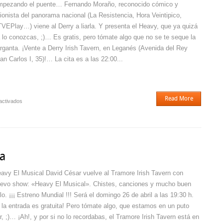
pezando el puente… Fernando Moraño, reconocido cómico y
ionista del panorama nacional (La Resistencia, Hora Veintipico,
VEPlay…) viene al Derry a liarla. Y presenta el Heavy, que ya quizá
 lo conozcas, ;)… Es gratis, pero tómate algo que no se te seque la
rganta. ¡Vente a Derry Irish Tavern, en Leganés (Avenida del Rey
an Carlos I, 35)!… La cita es a las 22:00...
Read More
en
activados
Derrysas
con
Moraño
a
avy El Musical David César vuelve al Tramore Irish Tavern con
evo show: «Heavy El Musical». Chistes, canciones y mucho buen
llo. ¡¡¡ Estreno Mundial !!! Será el domingo 26 de abril a las 19:30 h.
 la entrada es gratuita! Pero tómate algo, que estamos en un puto
r, ;)… ¡Ah!, y por si no lo recordabas, el Tramore Irish Tavern está en