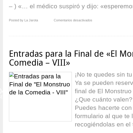
– ) «… el médico suspiró y dijo: «esperemos
en
Posted by La Jarota
Comentarios desactivados
Finalistas
de
El
Monstruo
de
Entradas para la Final de «El Mo
la
Comedia
Comedia – VIII»
–
VIII
¡No te quedes sin tu
Ya se pueden reserv
04
final de El Monstruo
SEP
¿Que cuánto valen? 
Puedes hacerte con 
formulario al que te 
recogiéndolas en el t