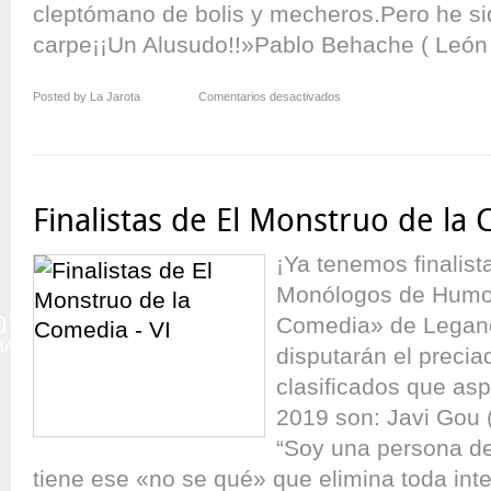
cleptómano de bolis y mecheros.Pero he sid
carpe¡¡Un Alusudo!!»Pablo Behache ( León 
en
Posted by La Jarota
Comentarios desactivados
Finalistas
de
El
Monstruo
de
Finalistas de El Monstruo de la
la
Comedia
¡Ya tenemos finalist
–
VII
Monólogos de Humor
01
Comedia» de Legané
MAY
disputarán el preciad
clasificados que as
2019 son: Javi Gou 
“Soy una persona d
tiene ese «no se qué» que elimina toda int