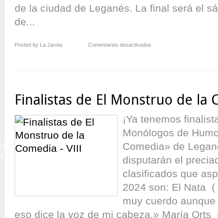
de la ciudad de Leganés. La final será el 
de...
en
Posted by La Jarota
Comentarios desactivados
IX
Concurso
Internacional
de
Monólogos
Finalistas de El Monstruo de la 
de
Humor
¡Ya tenemos finalist
Monólogos de Humor
16
Comedia» de Legané
SEP
disputarán el preciad
clasificados que as
2024 son: El Nata ( 
muy cuerdo aunque 
eso dice la voz de mi cabeza.» María Orts 