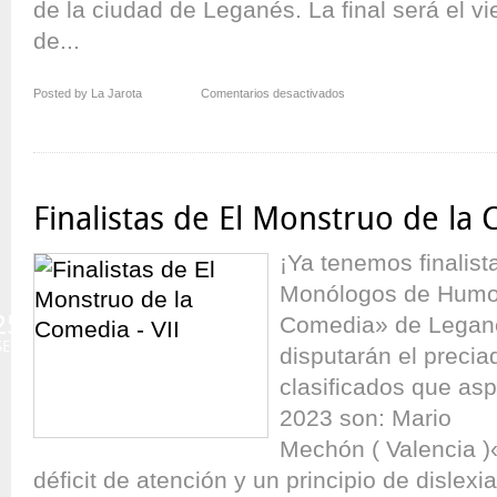
de la ciudad de Leganés. La final será el v
de...
en
Posted by La Jarota
Comentarios desactivados
VIII
Concurso
Internacional
de
Monólogos
Finalistas de El Monstruo de la 
de
Humor
¡Ya tenemos finalist
Monólogos de Humor
25
Comedia» de Legané
SEP
disputarán el preciad
clasificados que as
2023 son: Mario
Mechón ( Valencia )
déficit de atención y un principio de disle