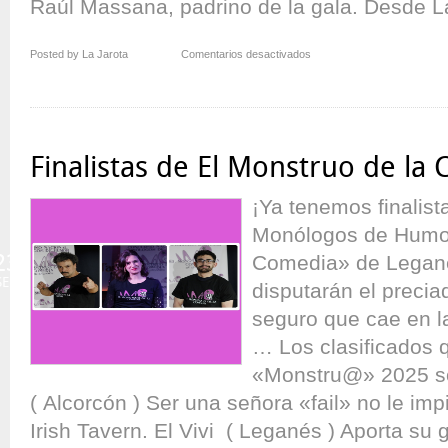
Raúl Massana, padrino de la gala. Desde La
en
Posted by La Jarota
Comentarios desactivados
¡Habemus
Monstrum!
Finalistas de El Monstruo de la
¡Ya tenemos finalist
Monólogos de Humor
23
Comedia» de Legané
SEP
disputarán el preciad
seguro que cae en la
… Los clasificados 
«Monstru@» 2025 s
( Alcorcón ) Ser una señora «fail» no le imp
Irish Tavern. El Vivi ( Leganés ) Aporta su g