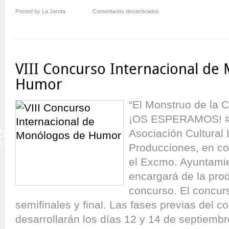
en
Posted by La Jarota
Comentarios desactivados
Vuelve
«El
Monstruo
de
la
VIII Concurso Internacional de
Comedia»
de
Humor
Leganés
“El Monstruo de la
¡OS ESPERAMOS! #
28
Asociación Cultural 
JUL
Producciones, en co
el Excmo. Ayuntami
encargará de la pro
concurso. El concur
semifinales y final. Las fases previas del c
desarrollarán los días 12 y 14 de septiembr