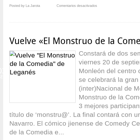
en
Posted by La Jarota
Comentarios desactivados
Entradas
para
la
Final
de
Vuelve «El Monstruo de la Com
«El
Monstruo
Constará de dos semi
de
la
viernes 20 de septie
Comedia
03
Monleón del centro 
–
SEP
VIII»
se celebrará la gran 
(inter)Nacional de 
Monstruo de la Com
3 mejores participan
título de ‘monstru@’. La final contará con u
Navarro. El cómico jienense de Comedy Cen
de la Comedia e...