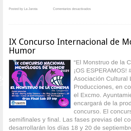
en
Posted by La Jarota
Comentarios desactivados
Finalistas
de
El
Monstruo
de
IX Concurso Internacional de 
la
Comedia
Humor
–
IX
“El Monstruo de la
¡OS ESPERAMOS! #
24
Asociación Cultural 
JUN
Producciones, en co
el Excmo. Ayuntami
encargará de la pro
concurso. El concur
semifinales y final. Las fases previas del c
desarrollarán los días 18 y 20 de septiembr