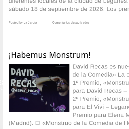
diferentes locales de la ciudad de Leganés. 
sábado 18 de septiembre de 2026. Los prem
en
Posted by La Jarota
Comentarios desactivados
“El
Monstruo
de
la
Comedia”
¡Habemus Monstrum!
de
Leganés
David Recas es nue
de la Comedia» La c
28
1º Premio, «Monstru
SEP
para David Recas – 
2º Premio, «Monstru
para El Vivi – Legan
Premio para Elena M
(Madrid). El «Monstruo de la Comedia de H