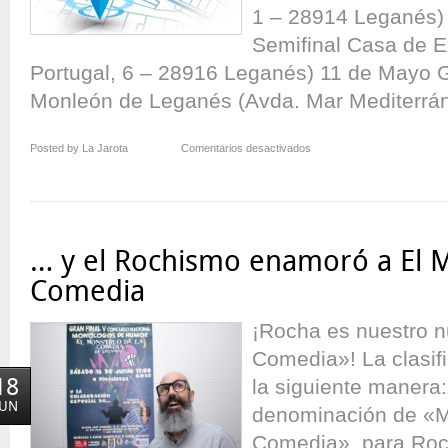
1 – 28914 Leganés) 
Semifinal Casa de E
Portugal, 6 – 28916 Leganés) 11 de Mayo G
Monleón de Leganés (Avda. Mar Mediterrán
en
Posted by La Jarota
Comentarios desactivados
El
Monstruo
de
la
Comedia
… y el Rochismo enamoró a El M
de
Leganés
Comedia
–
VI
¡Rocha es nuestro n
Sedes
Comedia»! La clasifi
Oficiales
18
la siguiente manera:
JUN
denominación de «M
Comedia», para Roch