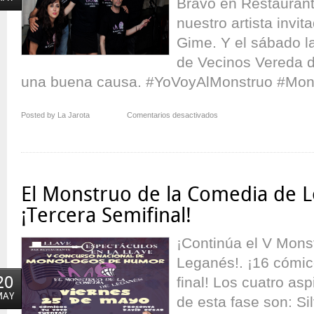
Bravo en Restaurante
nuestro artista invi
Gime. Y el sábado l
de Vecinos Vereda d
una buena causa. #YoVoyAlMonstruo #Mon
en
Posted by La Jarota
Comentarios desactivados
¡Tercer
tiempo
jugado!
El Monstruo de la Comedia de L
¡Tercera Semifinal!
¡Continúa el V Mons
Leganés!. ¡16 cómic
20
final! Los cuatro a
MAY
de esta fase son: Si