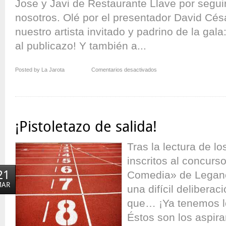
Jose y Javi de Restaurante Llave por segui
nosotros. Olé por el presentador David Césa
nuestro artista invitado y padrino de la gal
al publicazo! Y también a...
en
Posted by La Jarota
Comentarios desactivados
¡Segundo
tiempo
jugado!
¡Pistoletazo de salida!
Tras la lectura de lo
inscritos al concurs
21
Comedia» de Legané
MAR
una difícil delibera
que… ¡Ya tenemos l
Éstos son los aspir