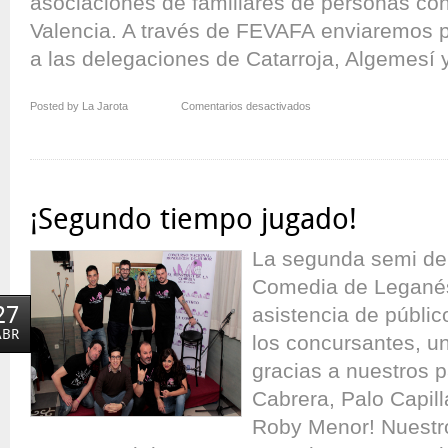
asociaciones de familiares de personas co
Valencia. A través de FEVAFA enviaremos p
a las delegaciones de Catarroja, Algemesí y
en
Posted by La Jarota
Comentarios desactivados
Volvimos
a
Sumar
con
vuestra
¡Segundo tiempo jugado!
Risa
La segunda semi de 
Comedia de Leganés
27
asistencia de públi
ABR
los concursantes, un
gracias a nuestros p
Cabrera, Palo Capil
Roby Menor! Nuestr