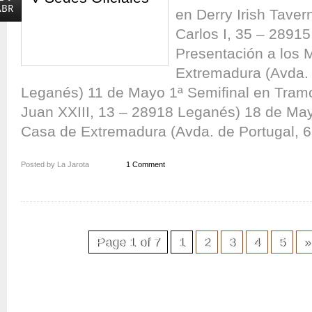
ABR
en Derry Irish Taver
Carlos I, 35 – 2891
Presentación a los 
Extremadura (Avda. 
Leganés) 11 de Mayo 1ª Semifinal en Tramo
Juan XXIII, 13 – 28918 Leganés) 18 de May
Casa de Extremadura (Avda. de Portugal, 6.
Posted by La Jarota
1 Comment
Page 1 of 7
1
2
3
4
5
»