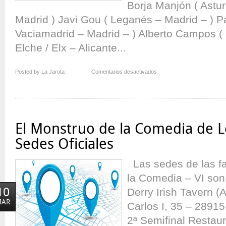
Borja Manjón ( Asturi
Madrid ) Javi Gou ( Leganés – Madrid – ) Pa
Vaciamadrid – Madrid – ) Alberto Campos ( 
Elche / Elx – Alicante...
en
Posted by La Jarota
Comentarios desactivados
¡Pistoletazo
de
salida!
El Monstruo de la Comedia de L
Sedes Oficiales
Las sedes de las f
la Comedia – VI son:
10
Derry Irish Tavern (
MAR
Carlos I, 35 – 2891
2ª Semifinal Restau