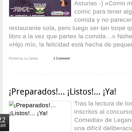
Asturias -) «Como m
comic para tener alg
comida y no parecer
restaurante sola, pero luego ser tan torpe q
libro a la vez que partes la comida…» Nohem
«Hijo mío, la felicidad está hecha de peque
Posted by La Jarota
1 Comment
¡Preparados!… ¡Listos!… ¡Ya!
Tras la lectura de lo
inscritos al concurs
22
Comedia» de Legané
ABR
una difícil delibera