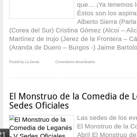
que… ¡Ya tenemos l
Éstos son los aspir
Alberto Sierra (Parl
(Corea del Sur) Cristina Gómez (Alcoi – Ali
Martínez de Irujo (Jerez de la Frontera – Cá
(Aranda de Duero – Burgos -) Jaime Bartol
en
Posted by La Jarota
Comentarios desactivados
¡Preparados!…
¡Listos!…
¡Ya!
El Monstruo de la Comedia de L
Sedes Oficiales
Las sedes de los ev
El Monstruo de la C
21
Abril El Monstruo d