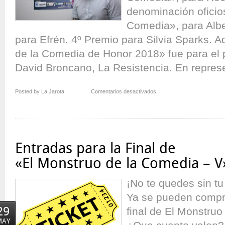
denominación oficio
Comedia», para Albe
para Efrén. 4º Premio para Silvia Sparks. 
de la Comedia de Honor 2018» fue para el 
David Broncano, La Resistencia. En represe
en
Posted by La Jarota
Comentarios desactivados
…
y
el
Rochismo
enamoró
Entradas para la Final de
a
El
«El Monstruo de la Comedia – V
Monstruo
de
¡No te quedes sin tu
la
Ya se pueden compra
Comedia
29
final de El Monstruo
MAY