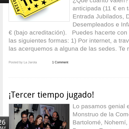
¿Que cuanto valen? 
anticipada (11 € en t
Entrada Jubilados, 
Desempleados e Infa
€ (bajo acreditación). Puedes hacerte con 
las siguientes formas: 1) Por internet, a tra
las acerquemos a alguna de las sedes. Te r
Posted by La Jarota
1 Comment
¡Tercer tiempo jugado!
Lo pasamos genial e
Monstruo de la Com
26
Bartolomé, Nohemí, 
MAY