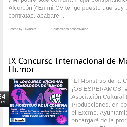
Alcorcón )“En mi CV tengo puesto que soy 
contratas, acabaré...
en
Posted by La Jarota
Comentarios desactivados
El
Monstruo
de
la
Comedia
IX Concurso Internacional de 
de
Leganés
Humor
–
IX
“El Monstruo de la
¡Primera
¡OS ESPERAMOS! #
Semifinal!
24
Asociación Cultural 
JUN
Producciones, en co
el Excmo. Ayuntami
encargará de la pro