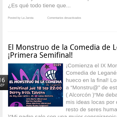
¿Es qué todo tiene que...
en
Posted by La Jarota
Comentarios desactivados
El
Monstruo
de
la
Comedia
El Monstruo de la Comedia de L
de
Leganés
¡Primera Semifinal!
–
IX
¡Comienza el IX Mon
¡Segunda
Comedia de Leganés
Semifinal!
16
hueco en la final! L
SEP
a “Monstru@” de est
( Alcorcón )“Me deba
mis ideas locas por 
resto de seres human
)“Mi padre sale con una mujer conspiranoic