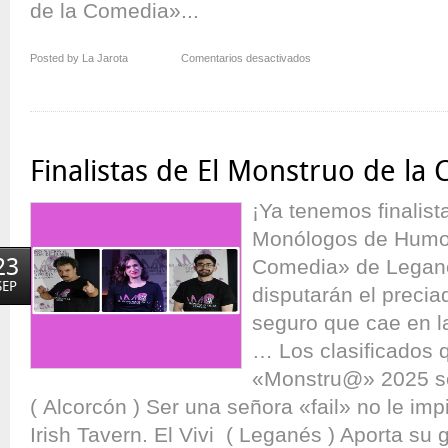
de la Comedia»...
en
Posted by La Jarota
Comentarios desactivados
¡Salimos
en
los
medios!
Finalistas de El Monstruo de la
¡Ya tenemos finalist
Monólogos de Humor
23
Comedia» de Legané
SEP
disputarán el preciad
seguro que cae en la
… Los clasificados 
«Monstru@» 2025 s
( Alcorcón ) Ser una señora «fail» no le imp
Irish Tavern. El Vivi ( Leganés ) Aporta su g