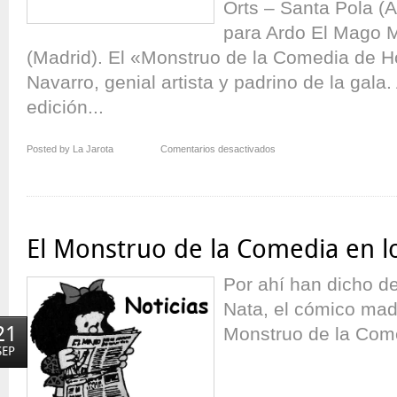
Orts – Santa Pola (A
para Ardo El Mago 
(Madrid). El «Monstruo de la Comedia de H
Navarro, genial artista y padrino de la gala
edición...
en
Posted by La Jarota
Comentarios desactivados
¡Nuevo
Monstruo
de
la
Comedia!
El Monstruo de la Comedia en l
Por ahí han dicho d
Nata, el cómico mad
21
Monstruo de la Come
SEP