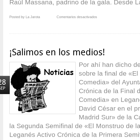
Raúl Massana, padrino de la gala. Desde La
en
Posted by La Jarota
Comentarios desactivados
¡Habemus
Monstrum!
¡Salimos en los medios!
Por ahí han dicho d
sobre la final de «E
28
Comedia» del Ayunt
SEP
Crónica de la Final 
Comedia» en Leganés
David César en el 
Madrid Sur» de la 
la Segunda Semifinal de «El Monstruo de 
Leganés Activo Crónica de la Primera Semi