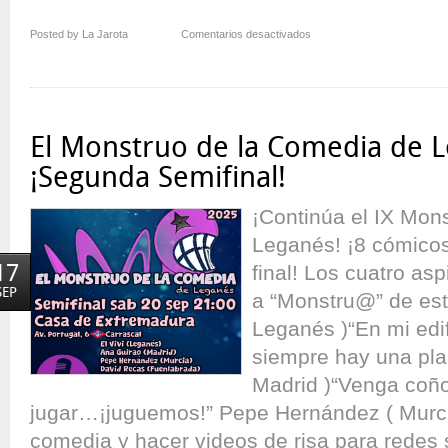
en
Posted by La Jarota
Comentarios desactivados
Finalistas
de
El
Monstruo
de
El Monstruo de la Comedia de L
la
Comedia
¡Segunda Semifinal!
–
IX
¡Continúa el IX Mon
Leganés! ¡8 cómico
17
final! Los cuatro asp
SEP
a “Monstru@” de esta
Leganés )“En mi edif
siempre hay una pla
Madrid )“Venga coño
jugar…¡juguemos!” Pepe Hernández ( Murcia
comedia y hacer videos de risa para rede