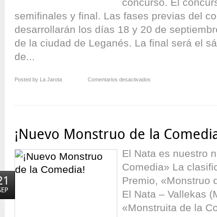
concurso. El concur
semifinales y final. Las fases previas del c
desarrollarán los días 18 y 20 de septiembr
de la ciudad de Leganés. La final será el 
de...
en
Posted by La Jarota
Comentarios desactivados
IX
Concurso
Internacional
de
Monólogos
¡Nuevo Monstruo de la Comedia
de
Humor
El Nata es nuestro 
Comedia» La clasifi
21
Premio, «Monstruo 
SEP
El Nata – Vallekas (
«Monstruita de la C