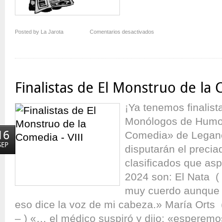
en
Posted by La Jarota
Comentarios desactivados
El
Monstruo
de
la
Comedia
Finalistas de El Monstruo de la 
en
los
¡Ya tenemos finalist
medios
Monólogos de Humor
16
Comedia» de Legané
SEP
disputarán el preciad
clasificados que as
2024 son: El Nata ( 
muy cuerdo aunque 
eso dice la voz de mi cabeza.» María Orts 
– ) «… el médico suspiró y dijo: «esperemos