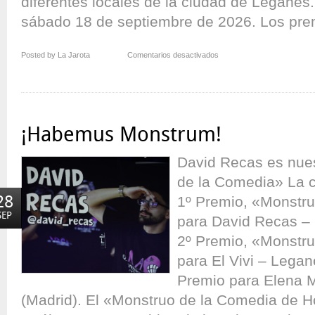
diferentes locales de la ciudad de Leganés. 
sábado 18 de septiembre de 2026. Los prem
en
Posted by La Jarota
Comentarios desactivados
“El
Monstruo
de
la
Comedia”
¡Habemus Monstrum!
de
Leganés
David Recas es nue
de la Comedia» La c
28
1º Premio, «Monstru
SEP
para David Recas – 
2º Premio, «Monstru
para El Vivi – Legan
Premio para Elena M
(Madrid). El «Monstruo de la Comedia de H