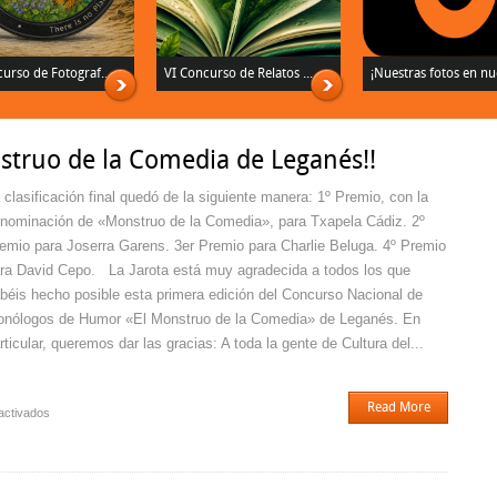
urso de Fotograf...
VI Concurso de Relatos ...
¡Nuestras fotos en nue
struo de la Comedia de Leganés!!
 clasificación final quedó de la siguiente manera: 1º Premio, con la
nominación de «Monstruo de la Comedia», para Txapela Cádiz. 2º
emio para Joserra Garens. 3er Premio para Charlie Beluga. 4º Premio
ra David Cepo. La Jarota está muy agradecida a todos los que
béis hecho posible esta primera edición del Concurso Nacional de
nólogos de Humor «El Monstruo de la Comedia» de Leganés. En
rticular, queremos dar las gracias: A toda la gente de Cultura del...
Read More
en
activados
¡¡Ya
conocemos
al
Monstruo