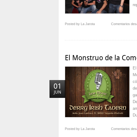
re
Posted by La Jarota
Comentarios des
El Monstruo de la Com
El
Mo
có
01
de
JUN
ga
De
ar
Du
Posted by La Jarota
Comentarios des