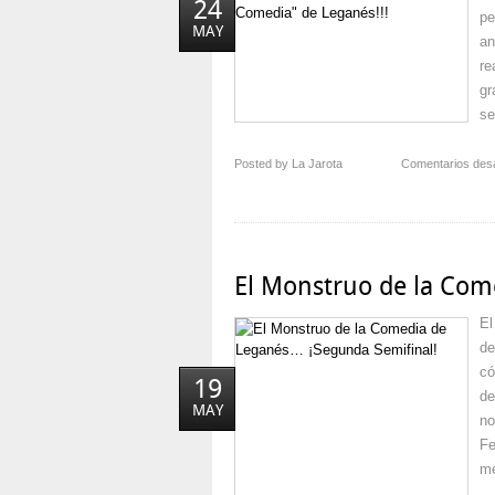
24
pe
MAY
an
re
gr
se
Posted by La Jarota
Comentarios des
El Monstruo de la Com
El
de
có
19
de
MAY
no
Fe
me