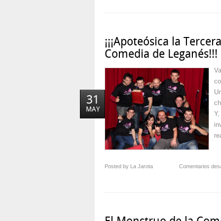
¡¡¡Apoteósica la Tercer
Comedia de Leganés!!!
Va
co
Un
31
ch
MAY
Y,
in
re
Posted by La Jarota
Comentarios des