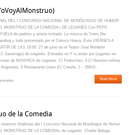
de
#YoVoyAlMonstruo)
la
Comedia
INAL DEL I CONCURSO NACIONAL DE MONÓLOGOS DE HUMOR
de
EL MONSTRUO DE LA COMEDIA» DE LEGANÉS Con PEPE
Leganés!!
YUELA de padrino y artista invitado. La música de Trees Die
anding y todo presentado por el Cómico Heavy. Este VIERNES A
RTIR DE LAS 19:00. 27 de junio en el Teatro José Monleón
.C.Saramago) de Leganés. Entradas en Y si estás por Leganés en:
icinas de NOVANCA de Leganés: C/ Pedroches, 4 C/ Nuestra señora
 Angustias, 5 Restaurante Llave (C/ Coruña, 1 – 28914...
Read More
en
activados
Yo
Voy
al
Monstruo
(#YoVoyAlMonstruo)
ruo de la Comedia
 tenemos finalistas del I Concurso Nacional de Monólogos de Humor
L MONSTRUO DE LA COMEDIA» de Leganés. Charlie Beluga.