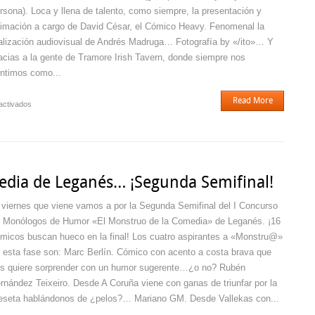
rsona). Loca y llena de talento, como siempre, la presentación y
imación a cargo de David César, el Cómico Heavy. Fenomenal la
alización audiovisual de Andrés Madruga… Fotografía by «/ito»… Y
acias a la gente de Tramore Irish Tavern, donde siempre nos
ntimos como...
Read More
en
activados
¡¡¡Espectacular
la
Segunda
Semifinal
del
edia de Leganés… ¡Segunda Semifinal!
I
Concurso
 viernes que viene vamos a por la Segunda Semifinal del I Concurso
de
 Monólogos de Humor «El Monstruo de la Comedia» de Leganés. ¡16
Monólogos
micos buscan hueco en la final! Los cuatro aspirantes a «Monstru@»
«El
Monstruo
 esta fase son: Marc Berlín. Cómico con acento a costa brava que
de
s quiere sorprender con un humor sugerente…¿o no? Rubén
la
rnández Teixeiro. Desde A Coruña viene con ganas de triunfar por la
Comedia»
seta hablándonos de ¿pelos?… Mariano GM. Desde Vallekas con...
de