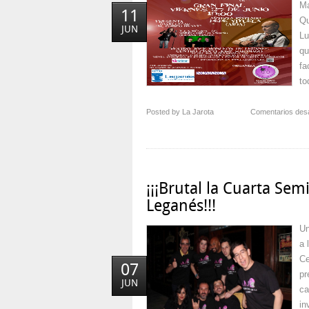
Ma
11
Qu
JUN
Lu
qu
fa
to
Posted by La Jarota
Comentarios des
¡¡¡Brutal la Cuarta Se
Leganés!!!
Un
a 
Ce
07
pr
JUN
ca
in