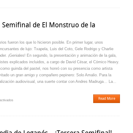
Monstruo
de
la
Comedia
a Semifinal de El Monstruo de la
de
Leganés…
¡Cuarta
rios fueron los que lo hicieron posible. En primer lugar, unos
Semifinal!
ncursantes de lujo: Txapela, Luis del Coto, Gele Rodrigo y Charlie
der. ¡Geniales! En segundo, la presentación y animación de la gala,
istes explicados incluidos, a cargo de David César, el Cómico Heavy.
 como guinda del pastel, nos honró con su presencia como artista
vitado un gran amigo y compañero pepinero: Solo Amalio. Para la
alización audiovisual, una suerte contar con Andres Madruga… La...
Read More
en
activados
¡¡¡Apoteósica
la
Tercera
Semifinal
de