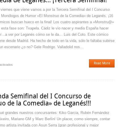
edia de Leganés… ¡Tercera Semifinal!
El
Monstruo
 viernes que viene vamos a por la Tercera Semifinal del I Concurso
de
 Monólogos de Humor «El Monstruo de la Comedia» de Leganés. ¡16
la
micos buscan hueco en la final! Los cuatro aspirantes a «Monstru@»
Comedia
de
 esta fase son: Txapela. Cádiz le vio nacer y media España hacer
Leganés!!!
ír…a ver por Leganés cómo se le da… Luis del Coto. Este cómico
ene desde Madrid. Ha hecho de todo en la vida, sólo le faltaba subirse
un escenario ¿o no? Gele Rodrigo. Valladolid nos...
Read More
en
activados
El
Monstruo
de
la
Comedia
unda Semifinal del I Concurso de
de
o de la Comedia» de Leganés!!!
Leganés…
¡Tercera
ué grandes nuestros concursantes: Kiko Garcia, Rubén Fernández
Semifinal!
ixeiro, Mariano GM y Marc Berlín! Un placer, como siempre, contar
mo artista invitada con Asun Serra (gran profesional y mejor