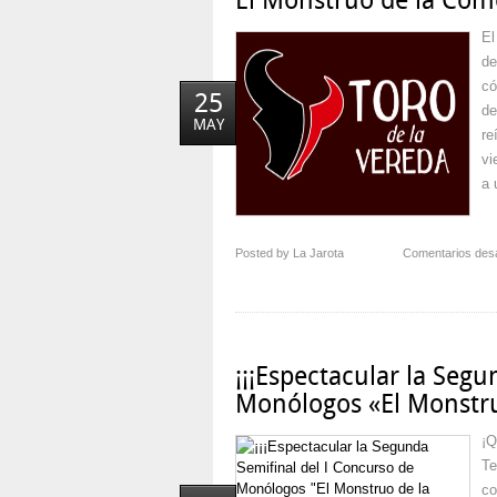
El Monstruo de la Com
El
de
có
25
de
MAY
re
vi
a 
Posted by La Jarota
Comentarios des
¡¡¡Espectacular la Seg
Monólogos «El Monstru
¡Q
Te
co