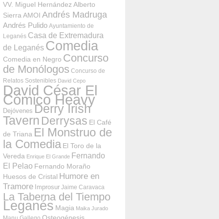
VV. Miguel Hernández
Alberto
Andrés Madruga
Sierra
AMOI
Andrés Pulido
Ayuntamiento de
Casa de Extremadura
Leganés
Comedia
de Leganés
Concurso
Comedia en Negro
de Monólogos
Concurso de
Relatos Sostenibles
David Cepo
David César El
Cómico Heavy
Derry Irish
Dejóvenes
Tavern
Derrysas
El Café
El Monstruo de
de Triana
la Comedia
El Toro de la
Fernando
Vereda
Enrique El Grande
El Pelao
Fernando Moraño
Humore en
Huesos de Cristal
Tramore
Improsur
Jaime Caravaca
La Taberna del Tiempo
Leganés
Magia
Maika Jurado
Osteogénesis
Manu Gallego