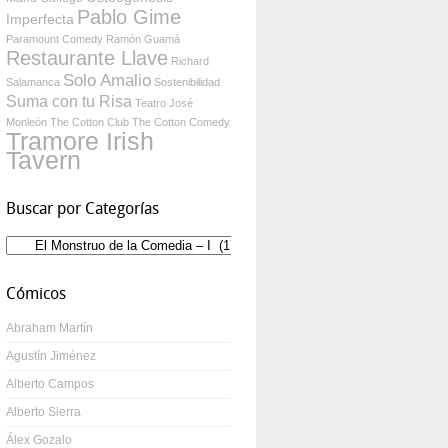
Pablo Gime
Imperfecta
Paramount Comedy
Ramón Guamá
Restaurante Llave
Richard
Solo Amalio
Salamanca
Sostenibilidad
Suma con tu Risa
Teatro José
Monleón
The Cotton Club
The Cotton Comedy
Tramore Irish
Tavern
Buscar por Categorías
Buscar
por
Categorías
Cómicos
Abraham Martín
Agustín Jiménez
Alberto Campos
Alberto Sierra
Álex Gozalo