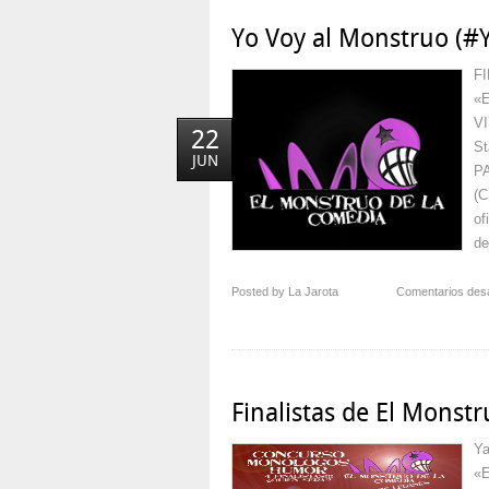
Yo Voy al Monstruo (
F
«
VI
22
St
JUN
PA
(C
of
de
Posted by La Jarota
Comentarios des
Finalistas de El Monst
Ya
«E