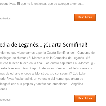
productivas. El que no lo entienda, que se acerque a ver su...
Read More
en
activados
¡¡¡Brutal
la
Cuarta
Semifinal
de
edia de Leganés… ¡Cuarta Semifinal!
El
Monstruo
 viernes que viene vamos a por la Cuarta Semifinal del I Concurso de
de
nólogos de Humor «El Monstruo de la Comedia» de Leganés. ¡16
la
micos buscan hueco en la final! Los cuatro aspirantes a «Monstru@»
Comedia
de
 esta fase son: David Cepo. Este joven cómico madrileño viene con
Leganés!!!
nas de echarle el cepo al Monstruo. ¿lo conseguirá? Edu Luky.
sde Rivas Vaciamadrid, un veterano del humor que ahora se
riesgará con sus propias y fantásticas creaciones… Angélica
eñas....
Read More
en
activados
El