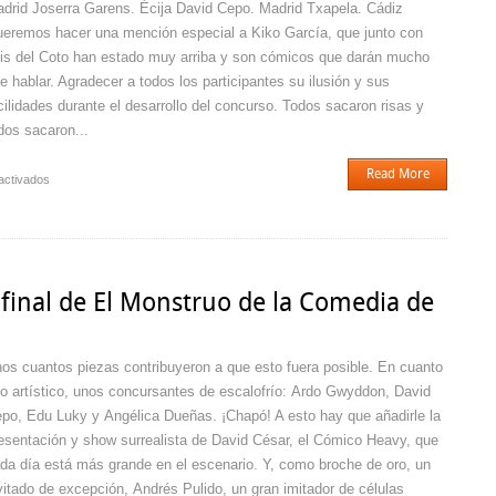
drid Joserra Garens. Écija David Cepo. Madrid Txapela. Cádiz
eremos hacer una mención especial a Kiko García, que junto con
is del Coto han estado muy arriba y son cómicos que darán mucho
e hablar. Agradecer a todos los participantes su ilusión y sus
cilidades durante el desarrollo del concurso. Todos sacaron risas y
dos sacaron...
Read More
en
activados
Finalistas
de
El
Monstruo
de
mifinal de El Monstruo de la Comedia de
la
Comedia
os cuantos piezas contribuyeron a que esto fuera posible. En cuanto
lo artístico, unos concursantes de escalofrío: Ardo Gwyddon, David
po, Edu Luky y Angélica Dueñas. ¡Chapó! A esto hay que añadirle la
esentación y show surrealista de David César, el Cómico Heavy, que
da día está más grande en el escenario. Y, como broche de oro, un
vitado de excepción, Andrés Pulido, un gran imitador de células