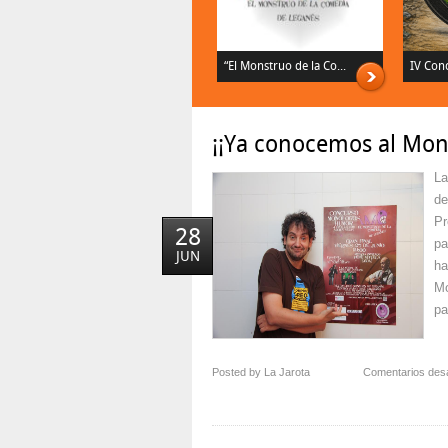
“El Monstruo de la Co...
IV Conc
¡¡Ya conocemos al Mon
La
de
Pr
28
pa
JUN
ha
Mo
pa
Posted by La Jarota
Comentarios des