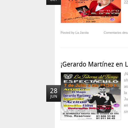
22
Posted by La Jarota
Comentarios des
¡Gerardo Martínez en 
¡N
sh
as
28
la
JUN
Ju
en
si