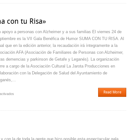
pandemic
en
el
a con tu Risa»
Tramore
 apoyo a personas con Alzheimer y a sus familias El viernes 24 de
ptiembre es la VII Gala Benéfica de Humor SUMA CON TU RISA. Al
ual que en la edición anterior, la recaudación irá íntegramente a la
ociación AFA (Asociación de Familiares de Personas con Alzheimer,
ras demencias y parkinson de Getafe y Leganés). La organización
rre a cargo de la Asociación Cultural La Jarota Producciones en
laboración con la Delegación de Salud del Ayuntamiento de
ganés,...
Read More
en
activados
VII
Gala
Benéfica
«Suma
con
…
tu
Risa»
y con la de toda la gente que hizo posible esta espectacular gala