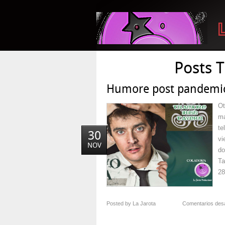
Posts 
Humore post pandemic
Ot
ma
te
30
vi
NOV
do
Ta
28
Posted by La Jarota
Comentarios des