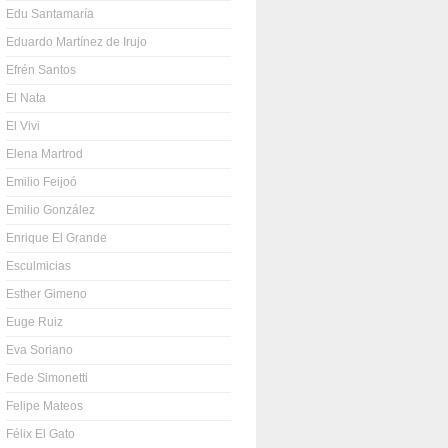
Edu Santamaría
Eduardo Martínez de Irujo
Efrén Santos
El Nata
El Vivi
Elena Martrod
Emilio Feijoó
Emilio González
Enrique El Grande
Esculmicias
Esther Gimeno
Euge Ruiz
Eva Soriano
Fede Simonetti
Felipe Mateos
Félix El Gato