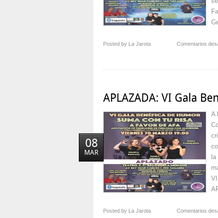
se
Fa
Ge
Posted by La Jarota
Comentarios des
APLAZADA: VI Gala Ben
A 
Co
cr
08
co
MAR
la
ma
VI
AF
Posted by La Jarota
Comentarios des