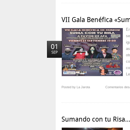
VII Gala Benéfica «Sum
En
se
ig
01
as
SEP
ot
co
co
Le
Posted by La Jarota
Comentarios des
Sumando con tu Risa
… 