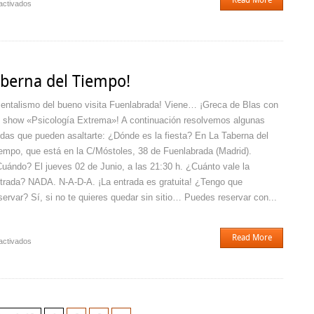
Read More
en
activados
¡Gerardo
Martínez
en
La
Taberna
aberna del Tiempo!
del
Tiempo!
entalismo del bueno visita Fuenlabrada! Viene… ¡Greca de Blas con
 show «Psicología Extrema»! A continuación resolvemos algunas
das que pueden asaltarte: ¿Dónde es la fiesta? En La Taberna del
empo, que está en la C/Móstoles, 38 de Fuenlabrada (Madrid).
uándo? El jueves 02 de Junio, a las 21:30 h. ¿Cuánto vale la
trada? NADA. N-A-D-A. ¡La entrada es gratuita! ¿Tengo que
servar? Sí, si no te quieres quedar sin sitio… Puedes reservar con...
Read More
en
activados
¡Greca
de
Blas
en
La