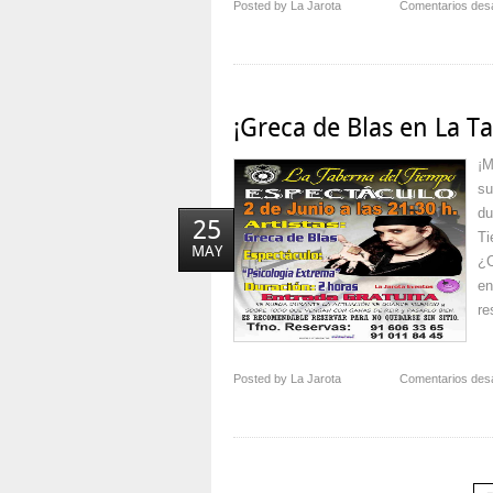
Posted by La Jarota
Comentarios des
¡Greca de Blas en La T
¡M
su
du
25
Ti
MAY
¿C
en
re
Posted by La Jarota
Comentarios des