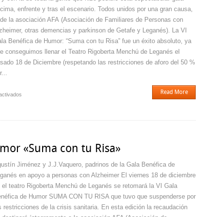
cima, enfrente y tras el escenario. Todos unidos por una gran causa,
 de la asociación AFA (Asociación de Familiares de Personas con
zheimer, otras demencias y parkinson de Getafe y Leganés). La VI
la Benéfica de Humor: “Suma con tu Risa” fue un éxito absoluto, ya
e conseguimos llenar el Teatro Rigoberta Menchú de Leganés el
sado 18 de Diciembre (respetando las restricciones de aforo del 50 %
r...
Read More
en
activados
Sumando
con
tu
Risa…
umor «Suma con tu Risa»
ustín Jiménez y J.J.Vaquero, padrinos de la Gala Benéfica de
ganés en apoyo a personas con Alzheimer El viernes 18 de diciembre
 el teatro Rigoberta Menchú de Leganés se retomará la VI Gala
néfica de Humor SUMA CON TU RISA que tuvo que suspenderse por
s restricciones de la crisis sanitaria. En esta edición la recaudación