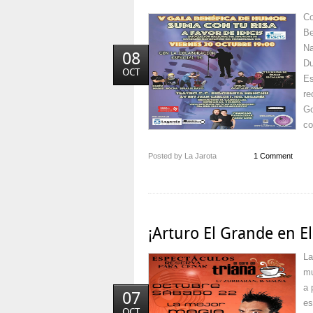
Co
Be
Na
08
Du
OCT
Es
re
Go
co
Posted by La Jarota
1 Comment
¡Arturo El Grande en El
La
mu
a 
07
es
OCT