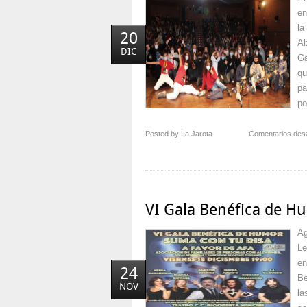
en
la
20
Al
DIC
Ga
qu
pa
po
Posted by La Jarota
Comentarios des
VI Gala Benéfica de H
Ag
Le
en
24
Be
NOV
la