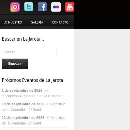
LO NUESTRO
GALERÍA
CONTACTO
Buscar en La Jarota…
Próximos Eventos de La Jarota
1 de septiembre de 2026
:
Fin
Inscripción X ‘Monstruo de la Comedia’
10 de septiembre de 2026
:
X ‘Monstruo
de la Comedia’ - 1ª Semi
12 de septiembre de 2026
:
X ‘Monstruo
de la Comedia’ - 2ª Semi