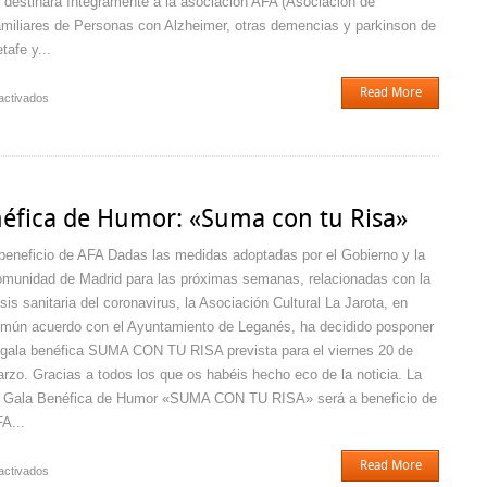
 destinará íntegramente a la asociación AFA (Asociación de
miliares de Personas con Alzheimer, otras demencias y parkinson de
tafe y...
Read More
en
activados
VI
Gala
Benéfica
de
Humor
éfica de Humor: «Suma con tu Risa»
«Suma
con
beneficio de AFA Dadas las medidas adoptadas por el Gobierno y la
tu
munidad de Madrid para las próximas semanas, relacionadas con la
Risa»
isis sanitaria del coronavirus, la Asociación Cultural La Jarota, en
mún acuerdo con el Ayuntamiento de Leganés, ha decidido posponer
 gala benéfica SUMA CON TU RISA prevista para el viernes 20 de
rzo. Gracias a todos los que os habéis hecho eco de la noticia. La
 Gala Benéfica de Humor «SUMA CON TU RISA» será a beneficio de
A...
Read More
en
activados