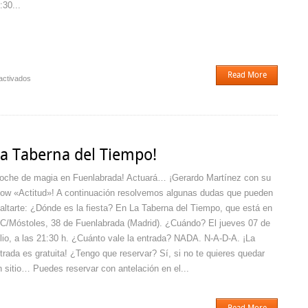
:30...
Read More
en
activados
¡Arturo
El
Grande
en
El
La Taberna del Tiempo!
Café
de
oche de magia en Fuenlabrada! Actuará… ¡Gerardo Martínez con su
Triana!
ow «Actitud»! A continuación resolvemos algunas dudas que pueden
altarte: ¿Dónde es la fiesta? En La Taberna del Tiempo, que está en
 C/Móstoles, 38 de Fuenlabrada (Madrid). ¿Cuándo? El jueves 07 de
lio, a las 21:30 h. ¿Cuánto vale la entrada? NADA. N-A-D-A. ¡La
trada es gratuita! ¿Tengo que reservar? Sí, si no te quieres quedar
n sitio… Puedes reservar con antelación en el...