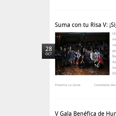
Suma con tu Risa V: ¡
Un
mú
ca
28
po
OCT
Be
As
In
ID
Posted by La Jarota
Comentarios des
V Gala Benéfica de Hu