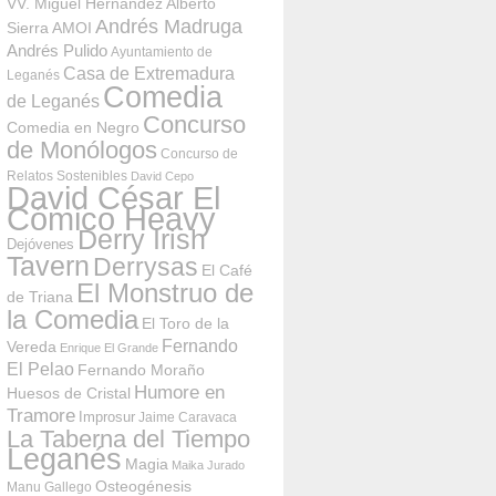
VV. Miguel Hernández
Alberto
Andrés Madruga
Sierra
AMOI
Andrés Pulido
Ayuntamiento de
Casa de Extremadura
Leganés
Comedia
de Leganés
Concurso
Comedia en Negro
de Monólogos
Concurso de
Relatos Sostenibles
David Cepo
David César El
Cómico Heavy
Derry Irish
Dejóvenes
Tavern
Derrysas
El Café
El Monstruo de
de Triana
la Comedia
El Toro de la
Fernando
Vereda
Enrique El Grande
El Pelao
Fernando Moraño
Humore en
Huesos de Cristal
Tramore
Improsur
Jaime Caravaca
La Taberna del Tiempo
Leganés
Magia
Maika Jurado
Osteogénesis
Manu Gallego