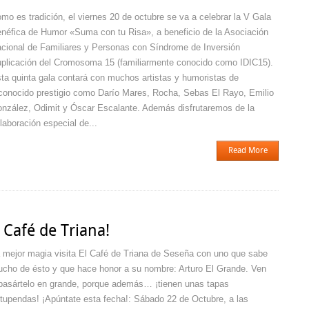
sumando!
mo es tradición, el viernes 20 de octubre se va a celebrar la V Gala
néfica de Humor «Suma con tu Risa», a beneficio de la Asociación
cional de Familiares y Personas con Síndrome de Inversión
plicación del Cromosoma 15 (familiarmente conocido como IDIC15).
ta quinta gala contará con muchos artistas y humoristas de
conocido prestigio como Darío Mares, Rocha, Sebas El Rayo, Emilio
nzález, Odimit y Óscar Escalante. Además disfrutaremos de la
laboración especial de...
Read More
 Café de Triana!
 mejor magia visita El Café de Triana de Seseña con uno que sabe
cho de ésto y que hace honor a su nombre: Arturo El Grande. Ven
pasártelo en grande, porque además… ¡tienen unas tapas
tupendas! ¡Apúntate esta fecha!: Sábado 22 de Octubre, a las