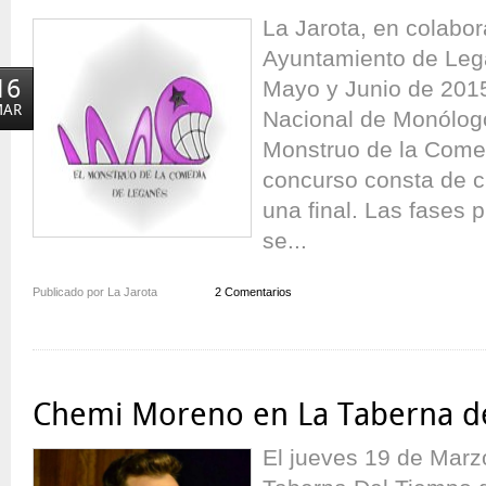
La Jarota, en colabo
Ayuntamiento de Lega
16
Mayo y Junio de 2015
MAR
Nacional de Monólog
Monstruo de la Come
concurso consta de c
una final. Las fases 
se...
Publicado por La Jarota
2 Comentarios
Chemi Moreno en La Taberna d
El jueves 19 de Marzo