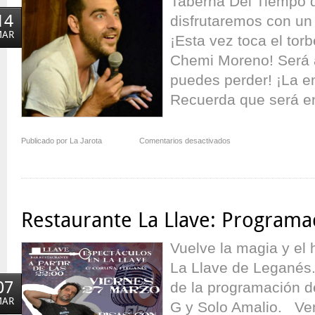
Taberna Del Tiempo 
14
disfrutaremos con un
MAR
¡Esta vez toca el tor
Chemi Moreno! Será a 
puedes perder! ¡La en
Recuerda que será en
en
Publicado por La Jarota
Comentarios desactivados
Chemi
Moreno
en
La
Taberna
Restaurante La Llave: Programa
del
Tiempo
Vuelve la magia y el
La Llave de Leganés. 
07
de la programación 
MAR
G y Solo Amalio. Ven 