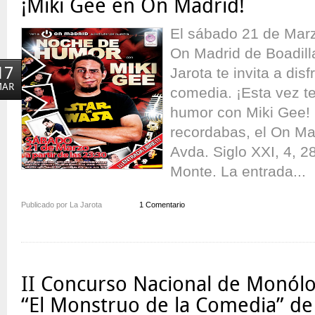
¡Miki Gee en On Madrid!
Copas!
El sábado 21 de Marzo
On Madrid de Boadill
17
Jarota te invita a dis
MAR
comedia. ¡Esta vez 
humor con Miki Gee! ¡
recordabas, el On Mad
Avda. Siglo XXI, 4, 2
Monte. La entrada...
Publicado por La Jarota
1 Comentario
II Concurso Nacional de Monó
“El Monstruo de la Comedia” de