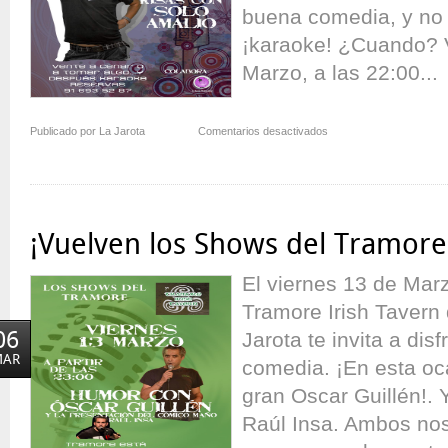
buena comedia, y no
¡karaoke! ¿Cuando? V
Marzo, a las 22:00...
en
Publicado por La Jarota
Comentarios desactivados
Restaurante
La
Llave:
Programación
de
¡Vuelven los Shows del Tramore
Marzo
El viernes 13 de Marz
Tramore Irish Tavern
06
Jarota te invita a dis
MAR
comedia. ¡En esta oc
gran Oscar Guillén!. 
Raúl Insa. Ambos no