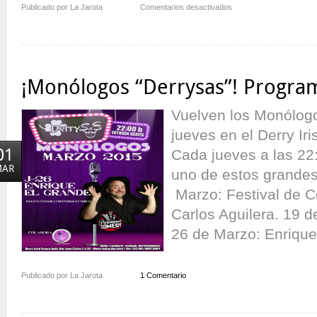
en
Publicado por La Jarota
Comentarios desactivados
¡Vuelven
las
Noches
de
Humor
¡Monólogos “Derrysas”! Progra
a
On
Vuelven los Monólogo
Madrid!
jueves en el Derry Ir
01
Cada jueves a las 22:
MAR
uno de estos grande
Marzo: Festival de 
Carlos Aguilera. 19 d
26 de Marzo: Enrique 
Publicado por La Jarota
1 Comentario