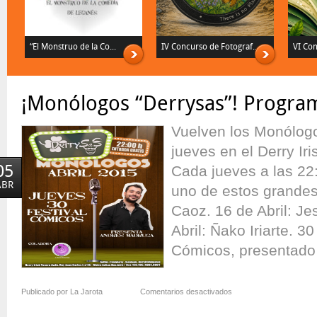
“El Monstruo de la Co...
IV Concurso de Fotograf...
VI Con
¡Monólogos “Derrysas”! Program
Vuelven los Monólogo
jueves en el Derry Ir
05
Cada jueves a las 22:
ABR
uno de estos grandes 
Caoz. 16 de Abril: Je
Abril: Ñako Iriarte. 30
Cómicos, presentado 
en
Publicado por La Jarota
Comentarios desactivados
¡Monólogos