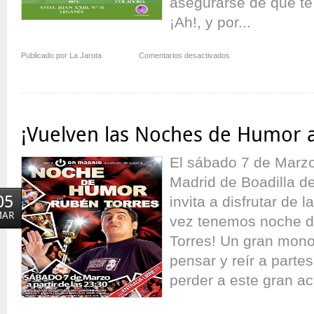
asegurarse de que te p
¡Ah!, y por...
en
Publicado por La Jarota
Comentarios desactivados
¡Vuelven
los
Shows
del
Tramore!
¡Vuelven las Noches de Humor 
El sábado 7 de Marzo,
Madrid de Boadilla de
05
invita a disfrutar de
MAR
vez tenemos noche 
Torres! Un gran mono
pensar y reír a parte
perder a este gran act