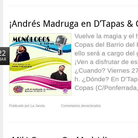
“Derrysas”!
Programación
de
Abril
¡Andrés Madruga en D’Tapas & 
Vuelve la magia y el
Copas del Barrio del 
22
ello será a cargo de
MAR
¡Ven a disfrutar de 
¿Cuando? Viernes 27
h. ¿Dónde? En D’Tap
Copas (C/Ponferrada, 
en
Publicado por La Jarota
Comentarios desactivados
¡Andrés
Madruga
en
D’Tapas
&