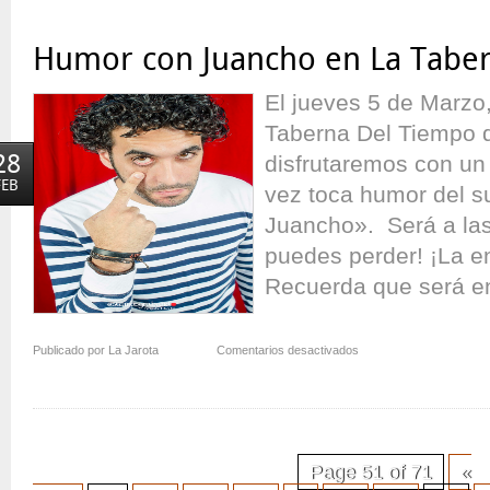
Humor con Juancho en La Tabe
El jueves 5 de Marzo,
Taberna Del Tiempo 
28
disfrutaremos con un
FEB
vez toca humor del 
Juancho». Será a las 
puedes perder! ¡La en
Recuerda que será en
en
Publicado por La Jarota
Comentarios desactivados
Humor
con
Juancho
en
La
Page 51 of 71
«
Taberna