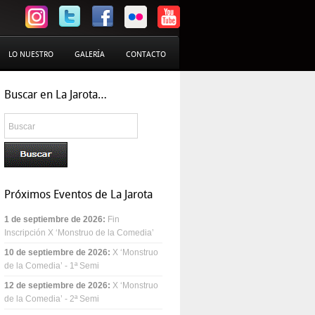
LO NUESTRO
GALERÍA
CONTACTO
Buscar en La Jarota…
Próximos Eventos de La Jarota
1 de septiembre de 2026
:
Fin
Inscripción X ‘Monstruo de la Comedia’
10 de septiembre de 2026
:
X ‘Monstruo
de la Comedia’ - 1ª Semi
12 de septiembre de 2026
:
X ‘Monstruo
de la Comedia’ - 2ª Semi