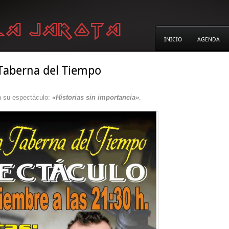
INICIO
AGENDA
 Taberna del Tiempo
n su espectáculo:
«Historias sin importancia»
.