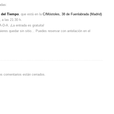
udas:
 del Tiempo
, que está en la
C/Móstoles, 38 de Fuenlabrada (Madrid)
.
 a las 21:30 h.
D-A. ¡La entrada es gratuita!
quieres quedar sin sitio… Puedes reservar con antelación en el
os comentarios están cerrados.