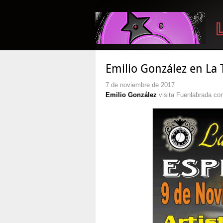
Emilio González en La
7 de noviembre de 2017
Emilio González
visita Fuenlabrada co