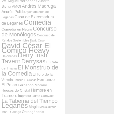
VV. Miguel Hernández
Alberto
Andrés Madruga
Sierra
AMOI
Andrés Pulido
Ayuntamiento de
Casa de Extremadura
Leganés
Comedia
de Leganés
Concurso
Comedia en Negro
de Monólogos
Concurso de
Relatos Sostenibles
David Cepo
David César El
Cómico Heavy
Derry Irish
Dejóvenes
Tavern
Derrysas
El Café
El Monstruo de
de Triana
la Comedia
El Toro de la
Fernando
Vereda
Enrique El Grande
El Pelao
Fernando Moraño
Humore en
Huesos de Cristal
Tramore
Improsur
Jaime Caravaca
La Taberna del Tiempo
Leganés
Magia
Maika Jurado
Osteogénesis
Manu Gallego