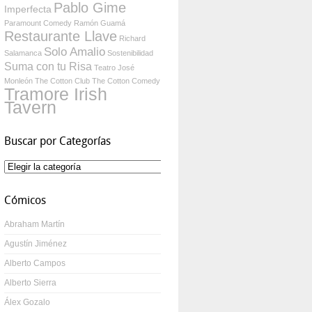
Pablo Gime
Imperfecta
Paramount Comedy
Ramón Guamá
Restaurante Llave
Richard
Solo Amalio
Salamanca
Sostenibilidad
Suma con tu Risa
Teatro José
Monleón
The Cotton Club
The Cotton Comedy
Tramore Irish
Tavern
Buscar por Categorías
Buscar
por
Categorías
Cómicos
Abraham Martín
Agustín Jiménez
Alberto Campos
Alberto Sierra
Álex Gozalo