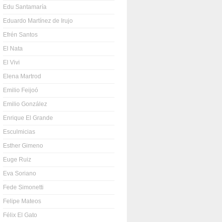
Edu Santamaría
Eduardo Martínez de Irujo
Efrén Santos
El Nata
El Vivi
Elena Martrod
Emilio Feijoó
Emilio González
Enrique El Grande
Esculmicias
Esther Gimeno
Euge Ruiz
Eva Soriano
Fede Simonetti
Felipe Mateos
Félix El Gato