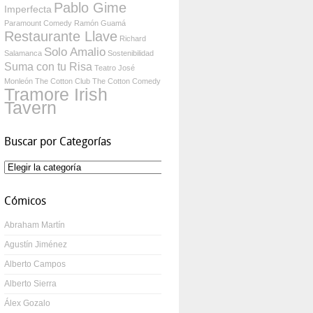
Pablo Gime
Imperfecta
Paramount Comedy
Ramón Guamá
Restaurante Llave
Richard
Solo Amalio
Salamanca
Sostenibilidad
Suma con tu Risa
Teatro José
Monleón
The Cotton Club
The Cotton Comedy
Tramore Irish
Tavern
Buscar por Categorías
Buscar
por
Categorías
Cómicos
Abraham Martín
Agustín Jiménez
Alberto Campos
Alberto Sierra
Álex Gozalo