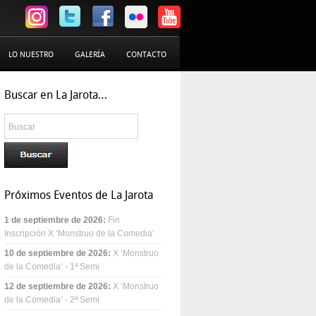
LO NUESTRO
GALERÍA
CONTACTO
Buscar en La Jarota…
Próximos Eventos de La Jarota
1 de septiembre de 2026
:
Fin
Inscripción X ‘Monstruo de la Comedia’
10 de septiembre de 2026
:
X ‘Monstruo
de la Comedia’ - 1ª Semi
12 de septiembre de 2026
:
X ‘Monstruo
de la Comedia’ - 2ª Semi