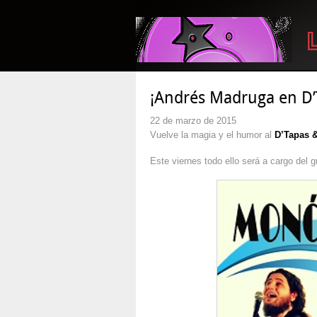
¡Andrés Madruga en D’
22 de marzo de 2015
Vuelve la magia y el humor al
D’Tapas 
Este viernes todo ello será a cargo del 