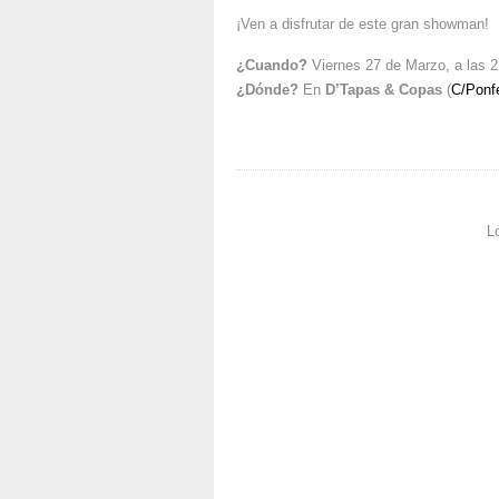
¡Ven a disfrutar de este gran showman!
¿Cuando?
Viernes 27 de Marzo, a las 2
¿Dónde?
En
D’Tapas & Copas
(
C/Ponfe
L