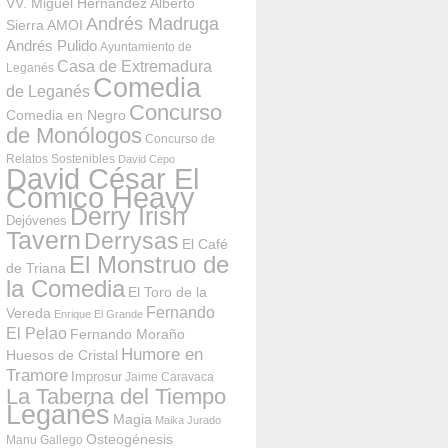
VV. Miguel Hernández
Alberto
Andrés Madruga
Sierra
AMOI
Andrés Pulido
Ayuntamiento de
Casa de Extremadura
Leganés
Comedia
de Leganés
Concurso
Comedia en Negro
de Monólogos
Concurso de
Relatos Sostenibles
David Cepo
David César El
Cómico Heavy
Derry Irish
Dejóvenes
Tavern
Derrysas
El Café
El Monstruo de
de Triana
la Comedia
El Toro de la
Fernando
Vereda
Enrique El Grande
El Pelao
Fernando Moraño
Humore en
Huesos de Cristal
Tramore
Improsur
Jaime Caravaca
La Taberna del Tiempo
Leganés
Magia
Maika Jurado
Osteogénesis
Manu Gallego