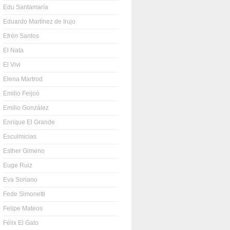
Edu Santamaría
Eduardo Martínez de Irujo
Efrén Santos
El Nata
El Vivi
Elena Martrod
Emilio Feijoó
Emilio González
Enrique El Grande
Esculmicias
Esther Gimeno
Euge Ruiz
Eva Soriano
Fede Simonetti
Felipe Mateos
Félix El Gato