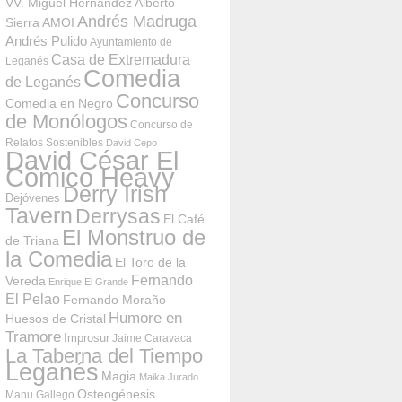
VV. Miguel Hernández
Alberto
Andrés Madruga
Sierra
AMOI
Andrés Pulido
Ayuntamiento de
Casa de Extremadura
Leganés
Comedia
de Leganés
Concurso
Comedia en Negro
de Monólogos
Concurso de
Relatos Sostenibles
David Cepo
David César El
Cómico Heavy
Derry Irish
Dejóvenes
Tavern
Derrysas
El Café
El Monstruo de
de Triana
la Comedia
El Toro de la
Fernando
Vereda
Enrique El Grande
El Pelao
Fernando Moraño
Humore en
Huesos de Cristal
Tramore
Improsur
Jaime Caravaca
La Taberna del Tiempo
Leganés
Magia
Maika Jurado
Osteogénesis
Manu Gallego