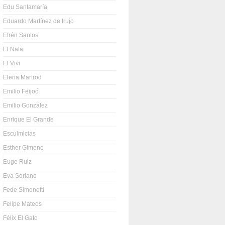
Edu Santamaría
Eduardo Martínez de Irujo
Efrén Santos
El Nata
El Vivi
Elena Martrod
Emilio Feijoó
Emilio González
Enrique El Grande
Esculmicias
Esther Gimeno
Euge Ruiz
Eva Soriano
Fede Simonetti
Felipe Mateos
Félix El Gato