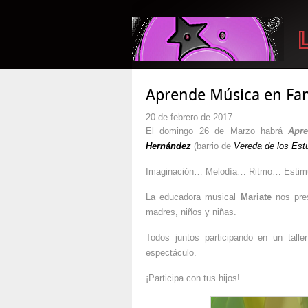
Aprende Música en Fam
20 de febrero de 2017
El domingo 26 de Marzo habrá
Apr
Hernández
(barrio de
Vereda de los Est
Imaginación… Melodía… Ritmo… Estim
La educadora musical
Mariate
nos pres
madres, niños y niñas.
Todos juntos participando en un tall
espectáculo.
¡Participa con tus hijos!