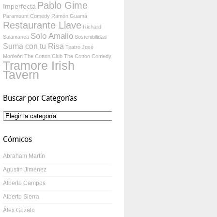
Pablo Gime
Imperfecta
Paramount Comedy
Ramón Guamá
Restaurante Llave
Richard
Solo Amalio
Salamanca
Sostenibilidad
Suma con tu Risa
Teatro José
Monleón
The Cotton Club
The Cotton Comedy
Tramore Irish
Tavern
Buscar por Categorías
Buscar
por
Categorías
Cómicos
Abraham Martín
Agustín Jiménez
Alberto Campos
Alberto Sierra
Álex Gozalo