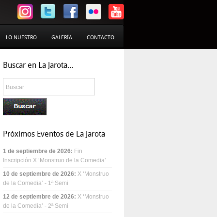
LO NUESTRO
GALERÍA
CONTACTO
Buscar en La Jarota…
Próximos Eventos de La Jarota
1 de septiembre de 2026
:
Fin
Inscripción X ‘Monstruo de la Comedia’
10 de septiembre de 2026
:
X ‘Monstruo
de la Comedia’ - 1ª Semi
12 de septiembre de 2026
:
X ‘Monstruo
de la Comedia’ - 2ª Semi