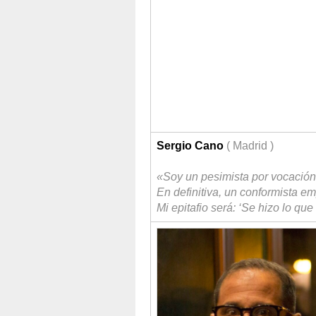
Sergio Cano
( Madrid )
«Soy un pesimista por vocación 
En definitiva, un conformista e
Mi epitafio será: ‘Se hizo lo qu