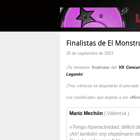
Finalistas de El Monst
25 de septiembre de 2023
¡Ya tenemos
finalistas
del
VII Concu
Leganés
!
¡Tres cómicos se disputarán el preciado t
Los clasificados que aspiran a ser
«Mon
Mario Mechón
( Valencia )
«Tengo hiperactividad, déficit d
¡Ah! también soy cleptómano de