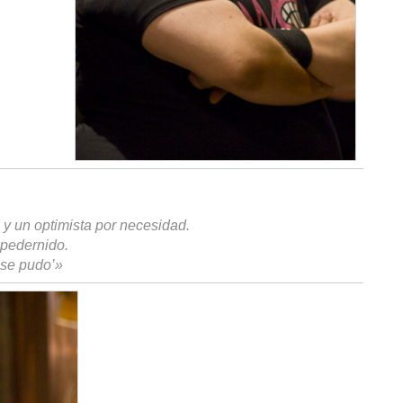
y un optimista por necesidad.
mpedernido.
e se pudo’»