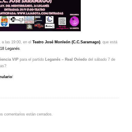
, a las 19:00, en el
Teatro José Monleón (C.C.Saramago)
, que está
918 Leganés
.
iencia VIP
para el partido
Leganés – Real Oviedo
del sábado 7 de
tas?
mulario
!
os comentarios están cerrados.