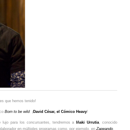
tes que hemos tenido!
ico
Born to be wild
: ¡
David César, el Cómico Heavy
!
e lujo para los concursantes, tendremos a
Iñaki Urrutia
, conocido
colaborador en múltiples programas como, por ejemplo, en
Zapeando
.