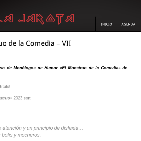
INICIO
AGENDA
ruo de la Comedia – VII
rso de Monólogos de Humor «El Monstruo de la Comedia» de
ítulo!
struo»
2023 son:
e atención y un principio de dislexia…
 bolis y mecheros.