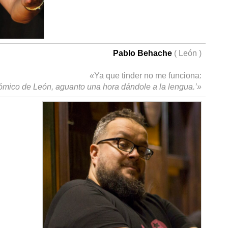
Pablo Behache
( León )
«
Ya que tinder no me funciona:
cómico de León, aguanto una hora dándole a la lengua.’»