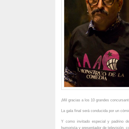
¡Mil gracias a los 10 grandes concursan
La gala final será conducida por un cóm
Y como invitado especial y padrino d
humorista y presentador de televisión, 