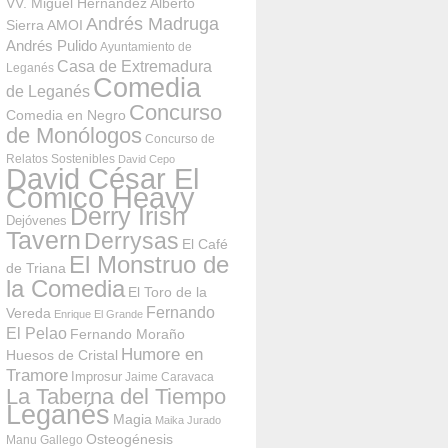
VV. Miguel Hernández
Alberto
Andrés Madruga
Sierra
AMOI
Andrés Pulido
Ayuntamiento de
Casa de Extremadura
Leganés
Comedia
de Leganés
Concurso
Comedia en Negro
de Monólogos
Concurso de
Relatos Sostenibles
David Cepo
David César El
Cómico Heavy
Derry Irish
Dejóvenes
Tavern
Derrysas
El Café
El Monstruo de
de Triana
la Comedia
El Toro de la
Fernando
Vereda
Enrique El Grande
El Pelao
Fernando Moraño
Humore en
Huesos de Cristal
Tramore
Improsur
Jaime Caravaca
La Taberna del Tiempo
Leganés
Magia
Maika Jurado
Osteogénesis
Manu Gallego