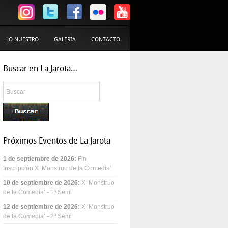
LO NUESTRO
GALERÍA
CONTACTO
Buscar en La Jarota…
Próximos Eventos de La Jarota
1 de septiembre de 2026
:
Fin
Inscripción X ‘Monstruo de la Comedia’
10 de septiembre de 2026
:
X ‘Monstruo
de la Comedia’ - 1ª Semi
12 de septiembre de 2026
:
X ‘Monstruo
de la Comedia’ - 2ª Semi