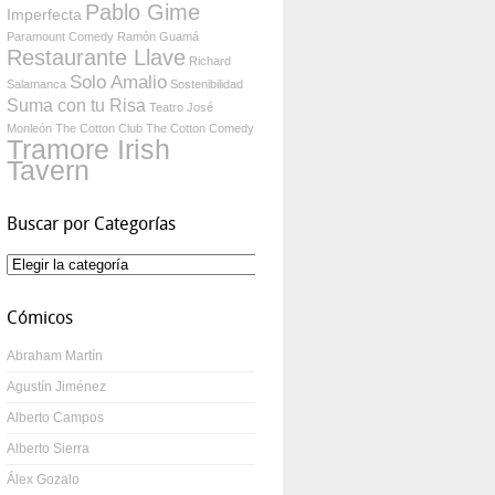
Pablo Gime
Imperfecta
Paramount Comedy
Ramón Guamá
Restaurante Llave
Richard
Solo Amalio
Salamanca
Sostenibilidad
Suma con tu Risa
Teatro José
Monleón
The Cotton Club
The Cotton Comedy
Tramore Irish
Tavern
Buscar por Categorías
Buscar
por
Categorías
Cómicos
Abraham Martín
Agustín Jiménez
Alberto Campos
Alberto Sierra
Álex Gozalo