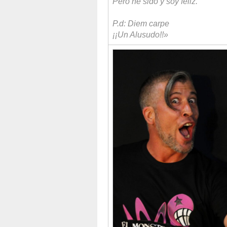
Pero he sido y soy feliz.
P.d: Diem carpe
¡¡Un Alusudo!!»