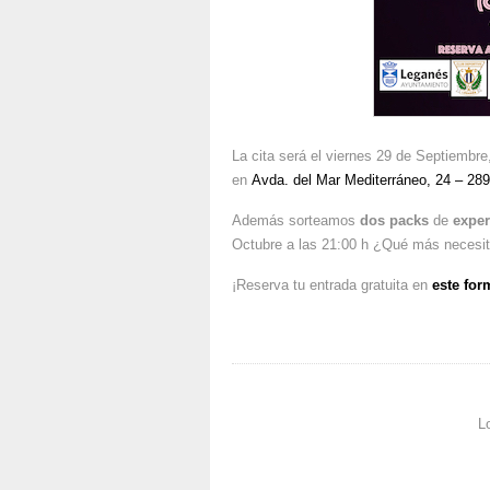
La cita será el viernes 29 de Septiembre
en
Avda. del Mar Mediterráneo, 24 – 28
Además sorteamos
dos packs
de
exper
Octubre a las 21:00 h ¿Qué más necesi
¡Reserva tu entrada gratuita en
este for
L