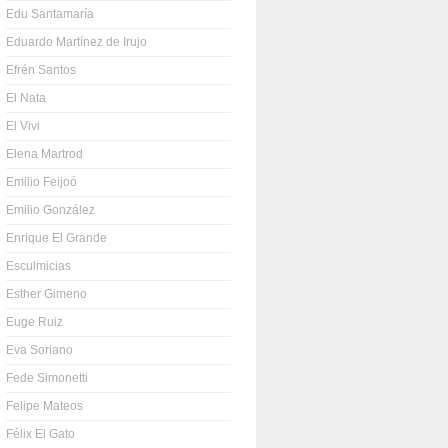
Edu Santamaría
Eduardo Martínez de Irujo
Efrén Santos
El Nata
El Vivi
Elena Martrod
Emilio Feijoó
Emilio González
Enrique El Grande
Esculmicias
Esther Gimeno
Euge Ruiz
Eva Soriano
Fede Simonetti
Felipe Mateos
Félix El Gato