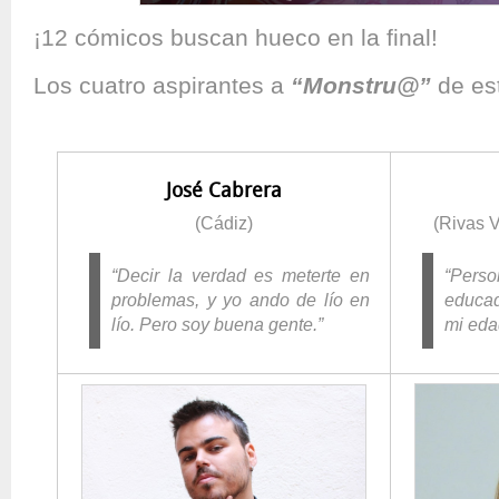
¡12 cómicos buscan hueco en la final!
Los cuatro aspirantes a
“Monstru@”
de est
José Cabrera
(Cádiz)
(Rivas V
“Decir la verdad es meterte en
“Per
problemas, y yo ando de lío en
educad
lío. Pero soy buena gente.”
mi eda