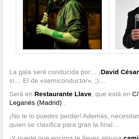
La gala será conducida por… ¡
David César
sí… El de «semiconductor», ;)…
Será en
Restaurante Llave
, que está en
C/
Leganés (Madrid)
..
¡No te lo puedes perder! Además, necesitam
quien se clasifica para gran la final…
¡Y puede que encima te lleves alguna
cami