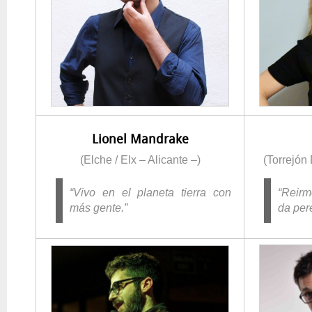
Lionel Mandrake
(Elche / Elx – Alicante –)
(Torrejón
“Vivo en el planeta tierra con
“Reirm
más gente.”
da per