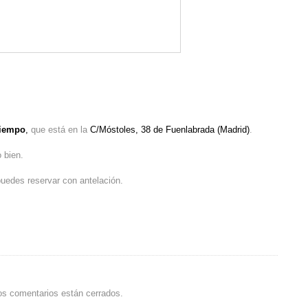
Tiempo
,
que está en la
C/Móstoles, 38 de Fuenlabrada (Madrid)
.
 bien.
 puedes reservar con antelación.
os comentarios están cerrados.