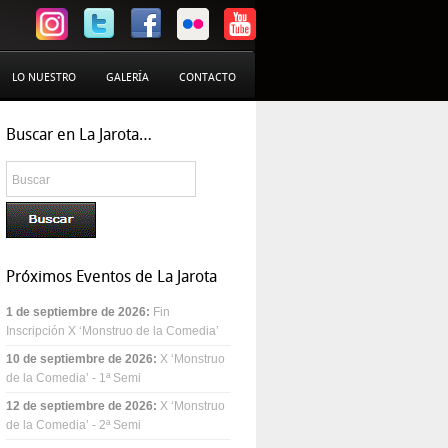
LO NUESTRO
GALERÍA
CONTACTO
Buscar en La Jarota…
Próximos Eventos de La Jarota
1 de septiembre de 2026
:
Fin
Inscripción X ‘Monstruo de la Comedia’
10 de septiembre de 2026
:
X ‘Monstruo
de la Comedia’ - 1ª Semi
12 de septiembre de 2026
:
X ‘Monstruo
de la Comedia’ - 2ª Semi