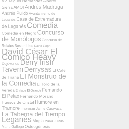
VV. Miguel Hernández
Alberto
Andrés Madruga
Sierra
AMOI
Andrés Pulido
Ayuntamiento de
Casa de Extremadura
Leganés
Comedia
de Leganés
Concurso
Comedia en Negro
de Monólogos
Concurso de
Relatos Sostenibles
David Cepo
David César El
Cómico Heavy
Derry Irish
Dejóvenes
Tavern
Derrysas
El Café
El Monstruo de
de Triana
la Comedia
El Toro de la
Fernando
Vereda
Enrique El Grande
El Pelao
Fernando Moraño
Humore en
Huesos de Cristal
Tramore
Improsur
Jaime Caravaca
La Taberna del Tiempo
Leganés
Magia
Maika Jurado
Osteogénesis
Manu Gallego