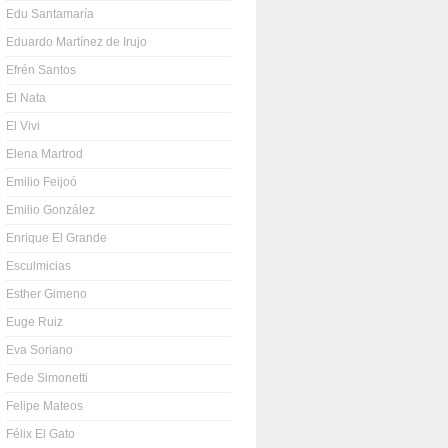
Edu Santamaría
Eduardo Martínez de Irujo
Efrén Santos
El Nata
El Vivi
Elena Martrod
Emilio Feijoó
Emilio González
Enrique El Grande
Esculmicias
Esther Gimeno
Euge Ruiz
Eva Soriano
Fede Simonetti
Felipe Mateos
Félix El Gato