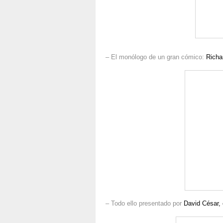
– El monólogo de un gran cómico:
Richa
– Todo ello presentado por
David César,