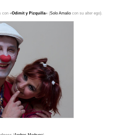
as con
«
Odimit y Pizquilla
«
(
Solo Amalio
con su alter ego).
adness
(
Andres Madruga
).