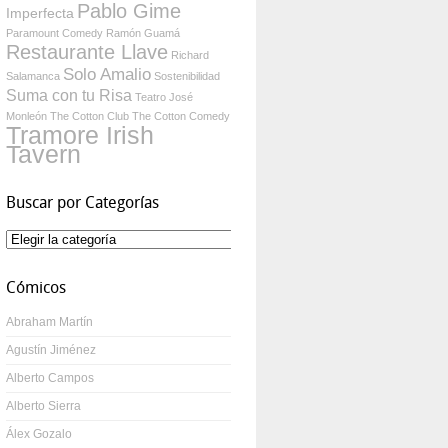
Pablo Gime
Imperfecta
Paramount Comedy
Ramón Guamá
Restaurante Llave
Richard
Solo Amalio
Salamanca
Sostenibilidad
Suma con tu Risa
Teatro José
Monleón
The Cotton Club
The Cotton Comedy
Tramore Irish
Tavern
Buscar por Categorías
Buscar
por
Categorías
Cómicos
Abraham Martín
Agustín Jiménez
Alberto Campos
Alberto Sierra
Álex Gozalo