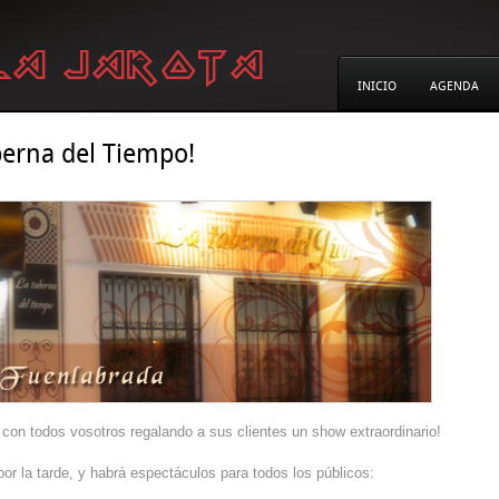
INICIO
AGENDA
berna del Tiempo!
 con todos vosotros regalando a sus clientes un show extraordinario!
r la tarde, y habrá espectáculos para todos los públicos: