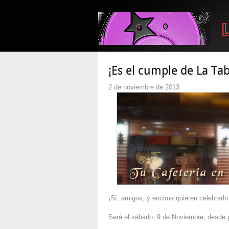
¡Es el cumple de La Ta
2 de noviembre de 2013
¡Sí, amigos, y encima quieren celebrarlo
Será el sábado, 9 de Noviembre, desde po