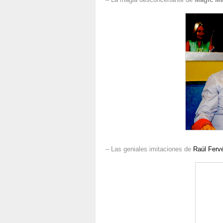
– Las geniales imitaciones de
Raúl Ferv