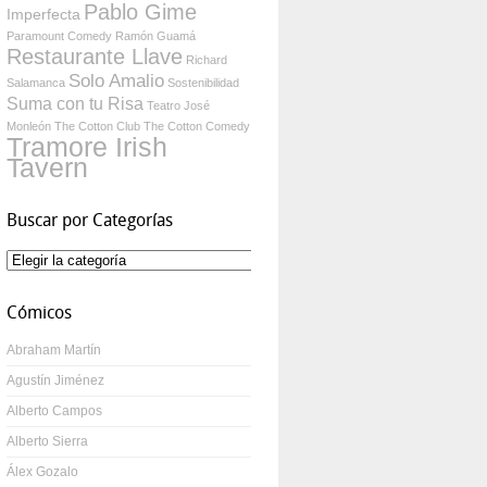
Pablo Gime
Imperfecta
Paramount Comedy
Ramón Guamá
Restaurante Llave
Richard
Solo Amalio
Salamanca
Sostenibilidad
Suma con tu Risa
Teatro José
Monleón
The Cotton Club
The Cotton Comedy
Tramore Irish
Tavern
Buscar por Categorías
Buscar
por
Categorías
Cómicos
Abraham Martín
Agustín Jiménez
Alberto Campos
Alberto Sierra
Álex Gozalo