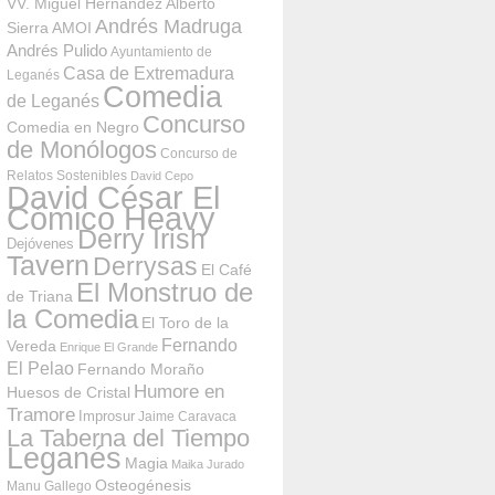
VV. Miguel Hernández
Alberto
Andrés Madruga
Sierra
AMOI
Andrés Pulido
Ayuntamiento de
Casa de Extremadura
Leganés
Comedia
de Leganés
Concurso
Comedia en Negro
de Monólogos
Concurso de
Relatos Sostenibles
David Cepo
David César El
Cómico Heavy
Derry Irish
Dejóvenes
Tavern
Derrysas
El Café
El Monstruo de
de Triana
la Comedia
El Toro de la
Fernando
Vereda
Enrique El Grande
El Pelao
Fernando Moraño
Humore en
Huesos de Cristal
Tramore
Improsur
Jaime Caravaca
La Taberna del Tiempo
Leganés
Magia
Maika Jurado
Osteogénesis
Manu Gallego