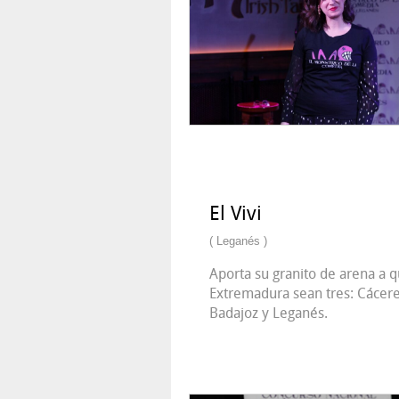
El Vivi
( Leganés )
Aporta su granito de arena a 
Extremadura sean tres: Cácere
Badajoz y Leganés.