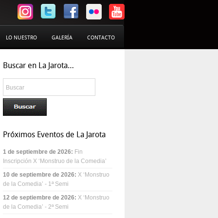
LO NUESTRO
GALERÍA
CONTACTO
Buscar en La Jarota…
Próximos Eventos de La Jarota
1 de septiembre de 2026
:
Fin
Inscripción X ‘Monstruo de la Comedia’
10 de septiembre de 2026
:
X ‘Monstruo
de la Comedia’ - 1ª Semi
12 de septiembre de 2026
:
X ‘Monstruo
de la Comedia’ - 2ª Semi