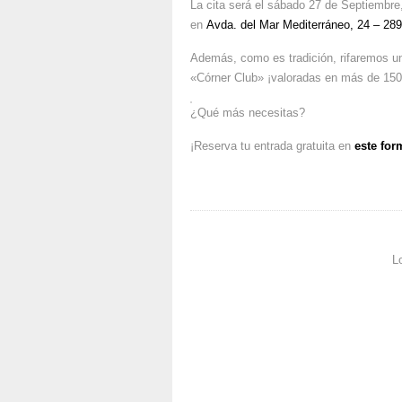
La cita será el sábado 27 de Septiembre,
en
Avda. del Mar Mediterráneo, 24 – 28
Además, como es tradición, rifaremos un
«Córner Club» ¡valoradas en más de 150
¿Qué más necesitas?
¡Reserva tu entrada gratuita en
este for
L