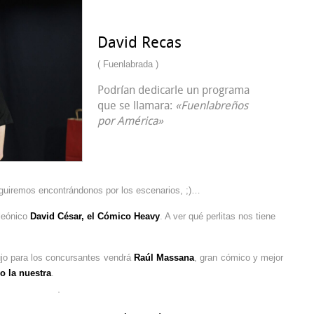
David Recas
( Fuenlabrada )
Podrían dedicarle un programa
que se llamara:
«Fuenlabreños
por América»
Seguiremos encontrándonos por los escenarios, ;)…
aleónico
David César, el Cómico Heavy
. A ver qué perlitas nos tiene
ujo para los concursantes vendrá
Raúl Massana
, gran cómico y mejor
o la nuestra
.