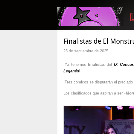
Finalistas de El Monst
23 de septiembre de 2025
¡Ya tenemos
finalistas
del
IX Concur
Leganés
!
¡Tres cómicos se disputarán el preciado 
Los clasificados que aspiran a ser
«Mon