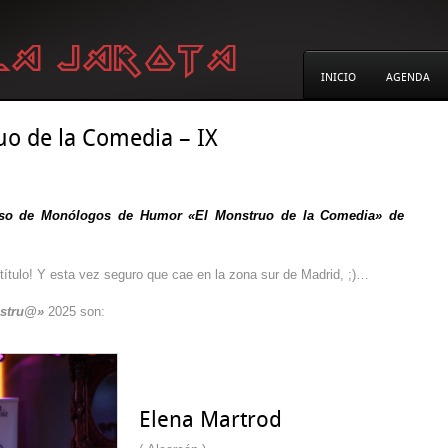
INICIO
AGENDA
ruo de la Comedia – IX
so de Monólogos de Humor «El Monstruo de la Comedia» de
título! Y esta vez seguro que cae en la zona sur de Madrid, ;)…
stru@»
2025 son:
Elena Martrod