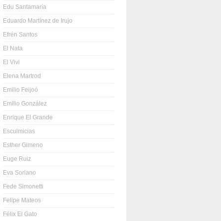
Edu Santamaría
Eduardo Martínez de Irujo
Efrén Santos
El Nata
El Vivi
Elena Martrod
Emilio Feijoó
Emilio González
Enrique El Grande
Esculmicias
Esther Gimeno
Euge Ruiz
Eva Soriano
Fede Simonetti
Felipe Mateos
Félix El Gato