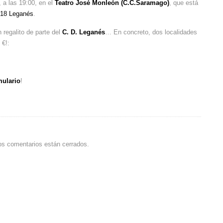
 a las 19:00, en el
Teatro José Monleón (C.C.Saramago)
, que está
918 Leganés
.
 regalito de parte del
C. D. Leganés
… En concreto, dos localidades
 €!:
mulario
!
os comentarios están cerrados.