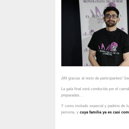
¡Mil gracias al resto de participantes! 
La gala final será conducida por el cam
preparadas…
Y como invitado especial y padrino de l
persona, y
cuya familia ya es casi com