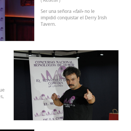
( Alcorcón )
Ser una señora
«fail»
no le
impidió conquistar el Derry Irish
Tavern.
que
s,