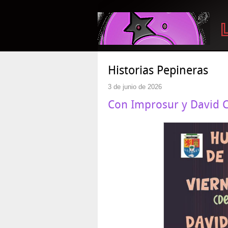
Historias Pepineras
3 de junio de 2026
Con Improsur y David 