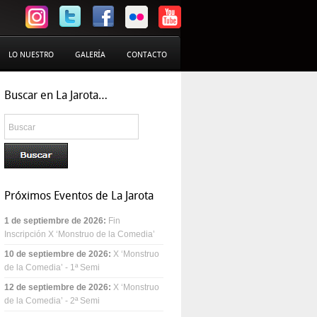
LO NUESTRO
GALERÍA
CONTACTO
Buscar en La Jarota…
Próximos Eventos de La Jarota
1 de septiembre de 2026
:
Fin
Inscripción X ‘Monstruo de la Comedia’
10 de septiembre de 2026
:
X ‘Monstruo
de la Comedia’ - 1ª Semi
12 de septiembre de 2026
:
X ‘Monstruo
de la Comedia’ - 2ª Semi