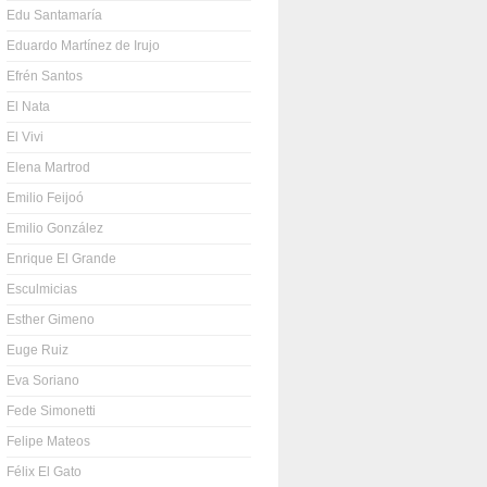
Edu Santamaría
Eduardo Martínez de Irujo
Efrén Santos
El Nata
El Vivi
Elena Martrod
Emilio Feijoó
Emilio González
Enrique El Grande
Esculmicias
Esther Gimeno
Euge Ruiz
Eva Soriano
Fede Simonetti
Felipe Mateos
Félix El Gato