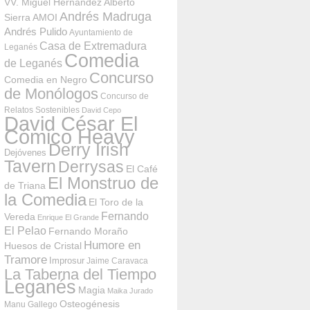
VV. Miguel Hernández
Alberto
Andrés Madruga
Sierra
AMOI
Andrés Pulido
Ayuntamiento de
Casa de Extremadura
Leganés
Comedia
de Leganés
Concurso
Comedia en Negro
de Monólogos
Concurso de
Relatos Sostenibles
David Cepo
David César El
Cómico Heavy
Derry Irish
Dejóvenes
Tavern
Derrysas
El Café
El Monstruo de
de Triana
la Comedia
El Toro de la
Fernando
Vereda
Enrique El Grande
El Pelao
Fernando Moraño
Humore en
Huesos de Cristal
Tramore
Improsur
Jaime Caravaca
La Taberna del Tiempo
Leganés
Magia
Maika Jurado
Osteogénesis
Manu Gallego