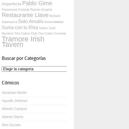
Pablo Gime
Imperfecta
Paramount Comedy
Ramón Guamá
Restaurante Llave
Richard
Solo Amalio
Salamanca
Sostenibilidad
Suma con tu Risa
Teatro José
Monleón
The Cotton Club
The Cotton Comedy
Tramore Irish
Tavern
Buscar por Categorías
Buscar
por
Categorías
Cómicos
Abraham Martín
Agustín Jiménez
Alberto Campos
Alberto Sierra
Álex Gozalo