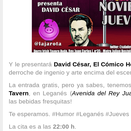
Y le presentará
David César, El Cómico 
derroche de ingenio y arte encima del esc
La entrada gratis, pero ya sabes, tenemo
Tavern
, en Leganés (
Avenida del Rey Jua
las bebidas fresquitas!
Te esperamos. #Humor #Leganés #Jueves 
La cita es a las
22:00 h
.