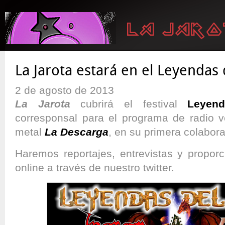
La Jarota estará en el Leyendas 
2 de agosto de 2013
La Jarota
cubrirá el festival
Leyen
corresponsal para el programa de radio 
metal
La Descarga
, en su primera colabora
Haremos reportajes, entrevistas y propor
online a través de nuestro twitter.