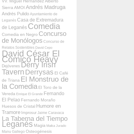
VV. Miguel Hernández
Alberto
Andrés Madruga
Sierra
AMOI
Andrés Pulido
Ayuntamiento de
Casa de Extremadura
Leganés
Comedia
de Leganés
Concurso
Comedia en Negro
de Monólogos
Concurso de
Relatos Sostenibles
David Cepo
David César El
Cómico Heavy
Derry Irish
Dejóvenes
Tavern
Derrysas
El Café
El Monstruo de
de Triana
la Comedia
El Toro de la
Fernando
Vereda
Enrique El Grande
El Pelao
Fernando Moraño
Humore en
Huesos de Cristal
Tramore
Improsur
Jaime Caravaca
La Taberna del Tiempo
Leganés
Magia
Maika Jurado
Osteogénesis
Manu Gallego