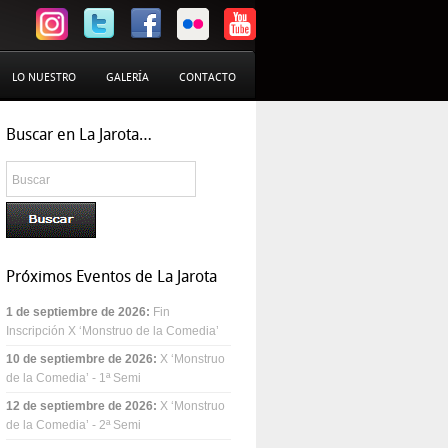
LO NUESTRO
GALERÍA
CONTACTO
Buscar en La Jarota…
Próximos Eventos de La Jarota
1 de septiembre de 2026
:
Fin
Inscripción X ‘Monstruo de la Comedia’
10 de septiembre de 2026
:
X ‘Monstruo
de la Comedia’ - 1ª Semi
12 de septiembre de 2026
:
X ‘Monstruo
de la Comedia’ - 2ª Semi