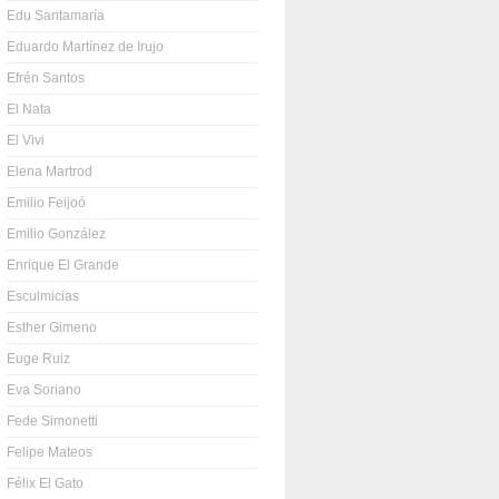
Edu Santamaría
Eduardo Martínez de Irujo
Efrén Santos
El Nata
El Vivi
Elena Martrod
Emilio Feijoó
Emilio González
Enrique El Grande
Esculmicias
Esther Gimeno
Euge Ruiz
Eva Soriano
Fede Simonetti
Felipe Mateos
Félix El Gato