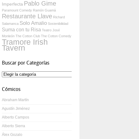
Pablo Gime
Imperfecta
Paramount Comedy
Ramón Guamá
Restaurante Llave
Richard
Solo Amalio
Salamanca
Sostenibilidad
Suma con tu Risa
Teatro José
Monleón
The Cotton Club
The Cotton Comedy
Tramore Irish
Tavern
Buscar por Categorías
Buscar
por
Categorías
Cómicos
Abraham Martín
Agustín Jiménez
Alberto Campos
Alberto Sierra
Álex Gozalo