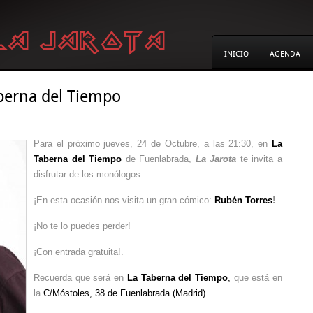
INICIO
AGENDA
berna del Tiempo
Para el próximo jueves, 24 de Octubre, a las 21:30, en
La
Taberna del Tiempo
de Fuenlabrada,
La Jarota
te invita a
disfrutar de los monólogos.
¡En esta ocasión nos visita un gran cómico:
Rubén Torres
!
¡No te lo puedes perder!
¡Con entrada gratuita!.
Recuerda que será en
La Taberna del Tiempo
,
que está en
la
C/Móstoles, 38 de Fuenlabrada (Madrid)
.