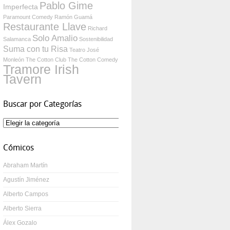
Pablo Gime
Imperfecta
Paramount Comedy
Ramón Guamá
Restaurante Llave
Richard
Solo Amalio
Salamanca
Sostenibilidad
Suma con tu Risa
Teatro José
Monleón
The Cotton Club
The Cotton Comedy
Tramore Irish
Tavern
Buscar por Categorías
Buscar
por
Categorías
Cómicos
Abraham Martín
Agustín Jiménez
Alberto Campos
Alberto Sierra
Álex Gozalo