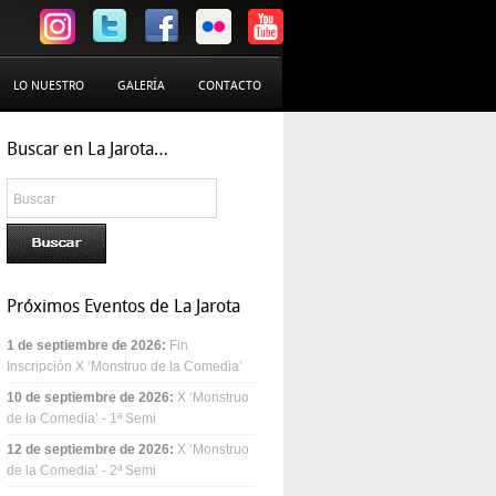
LO NUESTRO
GALERÍA
CONTACTO
Buscar en La Jarota…
Próximos Eventos de La Jarota
1 de septiembre de 2026
:
Fin
Inscripción X ‘Monstruo de la Comedia’
10 de septiembre de 2026
:
X ‘Monstruo
de la Comedia’ - 1ª Semi
12 de septiembre de 2026
:
X ‘Monstruo
de la Comedia’ - 2ª Semi