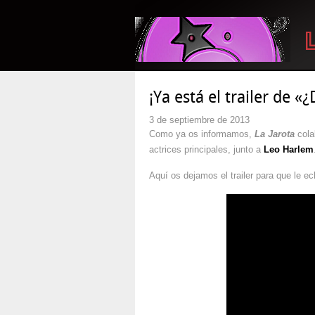
¡Ya está el trailer de 
3 de septiembre de 2013
Como ya os informamos,
La Jarota
cola
actrices principales, junto a
Leo Harlem
Aquí os dejamos el trailer para que le ec