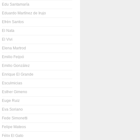
Edu Santamaría
Eduardo Martínez de Irujo
Efrén Santos
El Nata
El Vivi
Elena Martrod
Emilio Feijoó
Emilio González
Enrique El Grande
Esculmicias
Esther Gimeno
Euge Ruiz
Eva Soriano
Fede Simonetti
Felipe Mateos
Félix El Gato