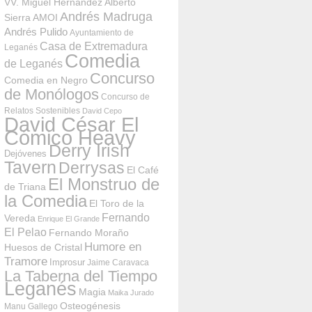
VV. Miguel Hernández
Alberto
Andrés Madruga
Sierra
AMOI
Andrés Pulido
Ayuntamiento de
Casa de Extremadura
Leganés
Comedia
de Leganés
Concurso
Comedia en Negro
de Monólogos
Concurso de
Relatos Sostenibles
David Cepo
David César El
Cómico Heavy
Derry Irish
Dejóvenes
Tavern
Derrysas
El Café
El Monstruo de
de Triana
la Comedia
El Toro de la
Fernando
Vereda
Enrique El Grande
El Pelao
Fernando Moraño
Humore en
Huesos de Cristal
Tramore
Improsur
Jaime Caravaca
La Taberna del Tiempo
Leganés
Magia
Maika Jurado
Osteogénesis
Manu Gallego