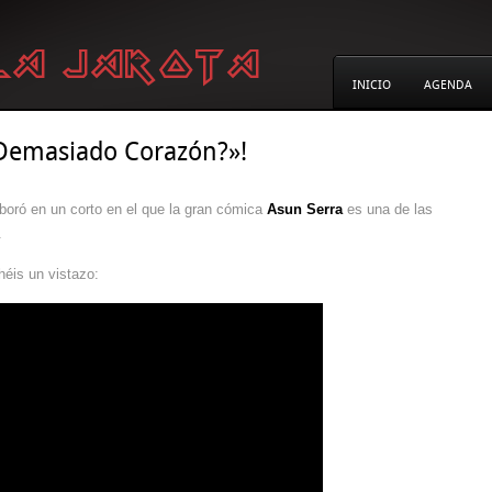
INICIO
AGENDA
«¿Demasiado Corazón?»!
boró en un corto en el que la gran cómica
Asun Serra
es una de las
.
héis un vistazo: